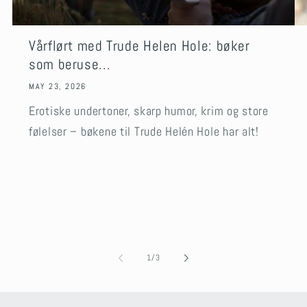
Vårflørt med Trude Helen Hole: bøker
som beruse...
MAY 23, 2026
Erotiske undertoner, skarp humor, krim og store
følelser – bøkene til Trude Helén Hole har alt!
of
1
/
3