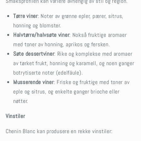
Smaksprofilen kan variere avhengig av stil og region.
Tørre viner
: Noter av grønne epler, pærer, sitrus,
honning og blomster.
Halvtørre/halvsøte viner
: Nokså fruktige aromaer
med toner av honning, aprikos og fersken.
Søte dessertviner
: Rike og komplekse med aromaer
av tørket frukt, honning og karamell, og noen ganger
botrytiserte noter (edelfäule).
Musserende viner
: Friske og fruktige med toner av
eple og sitrus, og enkelte ganger brioche eller
nøtter.
Vinstiler
Chenin Blanc kan produsere en rekke vinstiler: