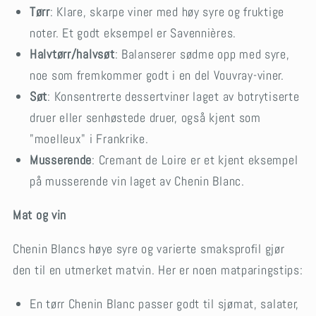
Tørr
: Klare, skarpe viner med høy syre og fruktige
noter. Et godt eksempel er Savennières.
Halvtørr/halvsøt
: Balanserer sødme opp med syre,
noe som fremkommer godt i en del Vouvray-viner.
Søt
: Konsentrerte dessertviner laget av botrytiserte
druer eller senhøstede druer, også kjent som
"moelleux" i Frankrike.
Musserende
: Cremant de Loire er et kjent eksempel
på musserende vin laget av Chenin Blanc.
Mat og vin
Chenin Blancs høye syre og varierte smaksprofil gjør
den til en utmerket matvin. Her er noen matparingstips:
En tørr Chenin Blanc passer godt til sjømat, salater,