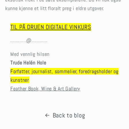
kunne kjenne et litt floralt preg i eldre utgaver.
TIL PÅ DRUEN DIGITALE VINKURS
…………@…………
Med vennlig hilsen
Trude Helén Hole
Forfatter, journalist, sommelier, foredragsholder og
kunstner
Feather Book, Wine & Art Gallery
Back to blog