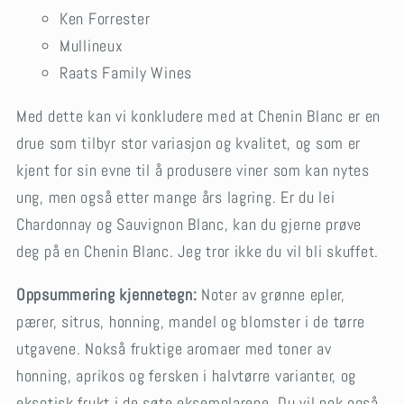
Ken Forrester
Mullineux
Raats Family Wines
Med dette kan vi konkludere med at Chenin Blanc er en
drue som tilbyr stor variasjon og kvalitet, og som er
kjent for sin evne til å produsere viner som kan nytes
ung, men også etter mange års lagring. Er du lei
Chardonnay og Sauvignon Blanc, kan du gjerne prøve
deg på en Chenin Blanc. Jeg tror ikke du vil bli skuffet.
Oppsummering kjennetegn:
Noter av grønne epler,
pærer, sitrus, honning, mandel og blomster i de tørre
utgavene. Nokså fruktige aromaer med toner av
honning, aprikos og fersken i halvtørre varianter, og
eksotisk frukt i de søte eksemplarene. Du vil nok også