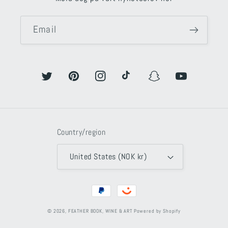
Email
Twitter
Pinterest
Instagram
TikTok
Snapchat
YouTube
Country/region
United States (NOK kr)
Payment
methods
© 2026,
FEATHER BOOK, WINE & ART
Powered by Shopify