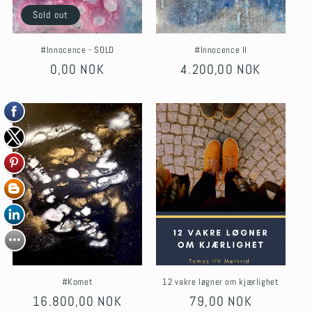
Sold out
#Innocence - SOLD
#Innocence II
Regular
0,00 NOK
Regular
4.200,00 NOK
price
price
#Komet
12 vakre løgner om kjærlighet
Regular
16.800,00 NOK
Regular
79,00 NOK