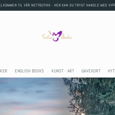
ELKOMMEN TIL VÅR NETTBUTIKK - HER KAN DU TRYGT HANDLE MED VIP
KER
ENGLISH BOOKS
KUNST - ART
GAVEKORT
HYT