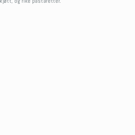
kjøtt, og rike pastaretter.