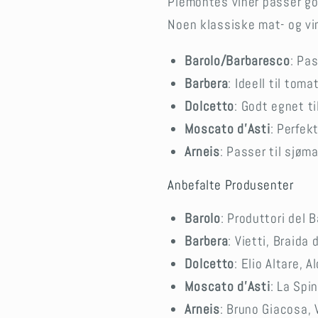
Piemontes viner passer godt
Noen klassiske mat- og vi
Barolo/Barbaresco
: Pas
Barbera
: Ideell til tom
Dolcetto
: Godt egnet ti
Moscato d’Asti
: Perfek
Arneis
: Passer til sjøma
Anbefalte Produsenter
Barolo
: Produttori del 
Barbera
: Vietti, Braida
Dolcetto
: Elio Altare, 
Moscato d’Asti
: La Spin
Arneis
: Bruno Giacosa, V