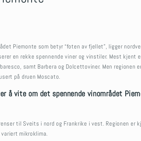
et Piemonte som betyr “foten av fjellet”, ligger nordvest
erer en rekke spennende viner og vinstiler. Mest kjent 
baresco, samt Barbera og Dolcettoviner. Men regionen er
usert på druen Moscato.
ger å vite om det spennende vinområdet Pie
enser til Sveits i nord og Frankrike i vest. Regionen er kj
 variert mikroklima.