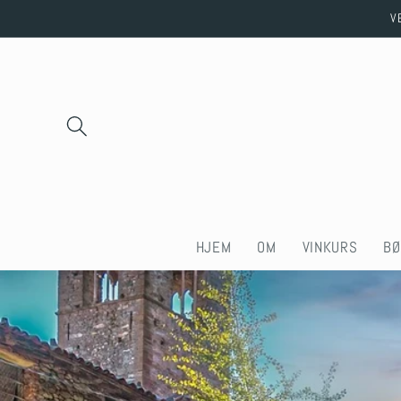
Skip to
V
content
HJEM
OM
VINKURS
BØ