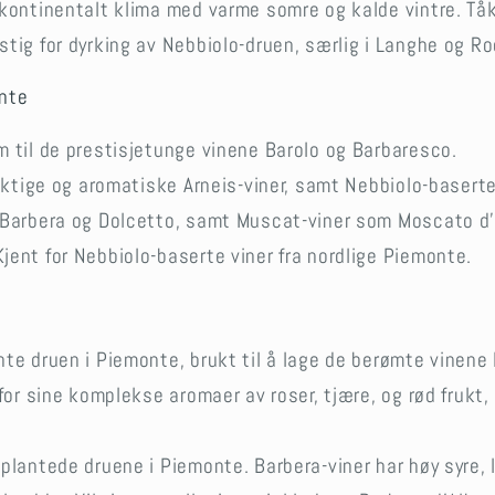
 kontinentalt klima med varme somre og kalde vintre. Tå
tig for dyrking av Nebbiolo-druen, særlig i Langhe og Ro
onte
m til de prestisjetunge vinene Barolo og Barbaresco.
ruktige og aromatiske Arneis-viner, samt Nebbiolo-baserte
 Barbera og Dolcetto, samt Muscat-viner som Moscato d’
Kjent for Nebbiolo-baserte viner fra nordlige Piemonte.
nte druen i Piemonte, brukt til å lage de berømte vinene
for sine komplekse aromaer av roser, tjære, og rød frukt, 
 plantede druene i Piemonte. Barbera-viner har høy syre, 