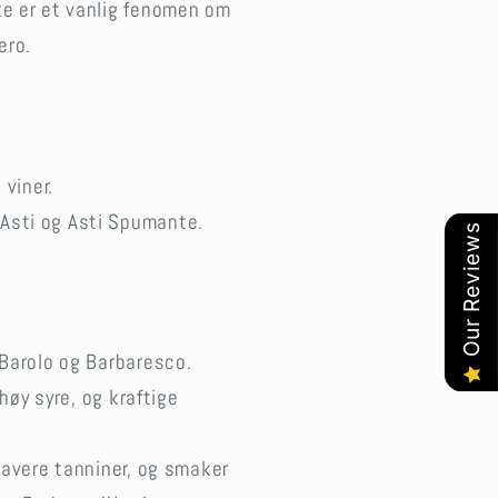
ke er et vanlig fenomen om
ero.
 viner.
Asti og Asti Spumante.
Our Reviews
 Barolo og Barbaresco.
høy syre, og kraftige
lavere tanniner, og smaker