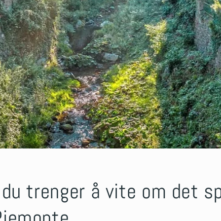
 du trenger å vite om det 
Piemonte