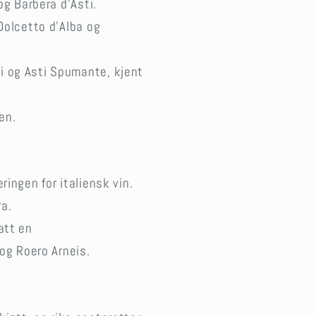
og Barbera d’Asti.
Dolcetto d’Alba og
i og Asti Spumante, kjent
en.
ringen for italiensk vin.
ra.
att en
 og Roero Arneis.