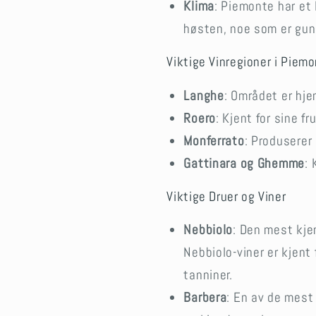
Klima
: Piemonte har et
høsten, noe som er guns
Viktige Vinregioner i Piem
Langhe
: Området er hje
Roero
: Kjent for sine f
Monferrato
: Produserer
Gattinara og Ghemme
: 
Viktige Druer og Viner
Nebbiolo
: Den mest kje
Nebbiolo-viner er kjent 
tanniner.
Barbera
: En av de mest