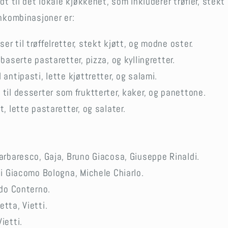
 til det lokale kjøkkenet, som inkluderer trøfler, stekt 
nkombinasjoner er:
ser til trøffelretter, stekt kjøtt, og modne oster.
atbaserte pastaretter, pizza, og kyllingretter.
l antipasti, lette kjøttretter, og salami.
t til desserter som fruktterter, kaker, og panettone.
t, lette pastaretter, og salater.
Barbaresco, Gaja, Bruno Giacosa, Giuseppe Rinaldi.
 di Giacomo Bologna, Michele Chiarlo.
Aldo Conterno.
etta, Vietti.
ietti.