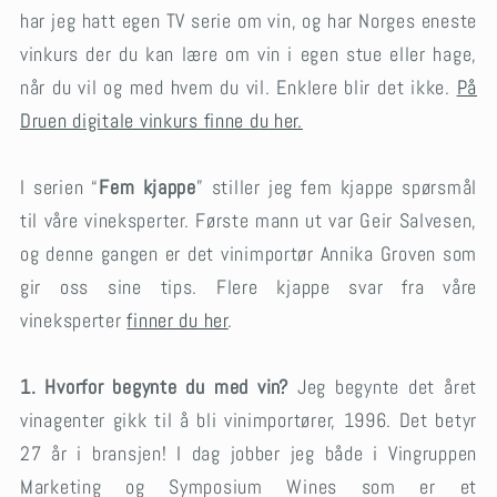
har jeg hatt egen TV serie om vin, og har Norges eneste
vinkurs der du kan lære om vin i egen stue eller hage,
når du vil og med hvem du vil. Enklere blir det ikke.
På
Druen digitale vinkurs finne du her.
I serien “
Fem kjappe
” stiller jeg fem kjappe spørsmål
til våre vineksperter. Første mann ut var Geir Salvesen,
og denne gangen er det vinimportør Annika Groven som
gir oss sine tips. Flere kjappe svar fra våre
vineksperter
finner du her
.
1. Hvorfor begynte du med vin?
Jeg begynte det året
vinagenter gikk til å bli vinimportører, 1996. Det betyr
27 år i bransjen! I dag jobber jeg både i Vingruppen
Marketing og Symposium Wines som er et