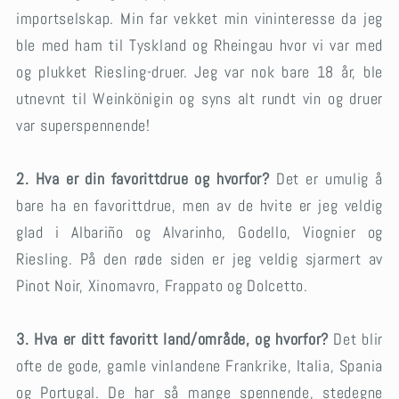
importselskap. Min far vekket min vininteresse da jeg
ble med ham til Tyskland og Rheingau hvor vi var med
og plukket Riesling-druer. Jeg var nok bare 18 år, ble
utnevnt til Weinkönigin og syns alt rundt vin og druer
var superspennende!
2. Hva er din favorittdrue og hvorfor?
Det er umulig å
bare ha en favorittdrue, men av de hvite er jeg veldig
glad i Albariño og Alvarinho, Godello, Viognier og
Riesling. På den røde siden er jeg veldig sjarmert av
Pinot Noir, Xinomavro, Frappato og Dolcetto.
3. Hva er ditt favoritt land/område, og hvorfor?
Det blir
ofte de gode, gamle vinlandene Frankrike, Italia, Spania
og Portugal. De har så mange spennende, stedegne