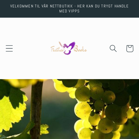
Skip to
VELKOMMEN TIL VÅR NETTBUTIKK - HER KAN DU TRYGT HANDLE
content
MED VIPPS
Cart