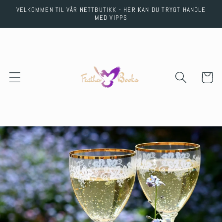
Skip to
VELKOMMEN TIL VÅR NETTBUTIKK - HER KAN DU TRYGT HANDLE
content
MED VIPPS
Cart