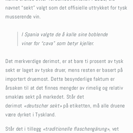
navnet “sekt” valgt som det offisielle uttrykket for tysk
musserende vin.
I Spania valgte de å kalle sine boblende
viner for “cava” som betyr kjeller.
Det merkverdige derimot, er at bare ti prosent av tysk
sekt er laget av tyske druer, mens resten er basert på
importert druemost. Dette besynderlige faktum er
årsaken til at det finnes mengder av rimelig og relativ
smakløs sekt på markedet. Står det
derimot
«deutscher sekt»
på etiketten, må alle druene
være dyrket i Tyskland.
Står det i tillegg
«traditionelle flaschengärung»
, vet