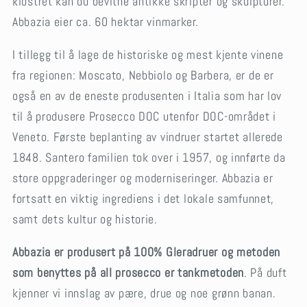
klostret kan du bevitne antikke skripter og skulpturer.
Abbazia eier ca. 60 hektar vinmarker.
I tillegg til å lage de historiske og mest kjente vinene
fra regionen: Moscato, Nebbiolo og Barbera, er de er
også en av de eneste produsenten i Italia som har lov
til å produsere Prosecco DOC utenfor DOC-området i
Veneto. Første beplanting av vindruer startet allerede
1848. Santero familien tok over i 1957, og innførte da
store oppgraderinger og moderniseringer. Abbazia er
fortsatt en viktig ingrediens i det lokale samfunnet,
samt dets kultur og historie.
Abbazia er produsert på 100% Gleradruer og metoden
som benyttes på all prosecco er tankmetoden
. På duft
kjenner vi innslag av pære, drue og noe grønn banan.