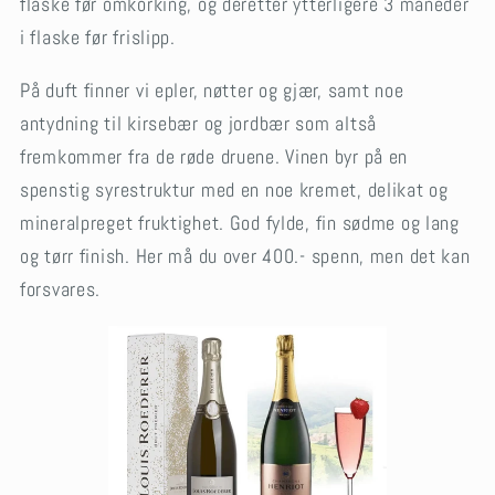
flaske før omkorking, og deretter ytterligere 3 måneder
i flaske før frislipp.
På duft finner vi epler, nøtter og gjær, samt noe
antydning til kirsebær og jordbær som altså
fremkommer fra de røde druene. Vinen byr på en
spenstig syrestruktur med en noe kremet, delikat og
mineralpreget fruktighet. God fylde, fin sødme og lang
og tørr finish. Her må du over 400.- spenn, men det kan
forsvares.