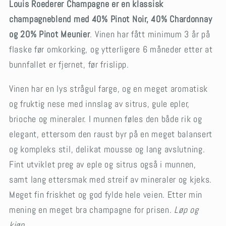
Louis Roederer Champagne er en klassisk
champagneblend med 40% Pinot Noir, 40% Chardonnay
og 20% Pinot Meunier
. Vinen har fått minimum 3 år på
flaske før omkorking, og ytterligere 6 måneder etter at
bunnfallet er fjernet, før frislipp.
Vinen har en lys strågul farge, og en meget aromatisk
og fruktig nese med innslag av sitrus, gule epler,
brioche og mineraler. I munnen føles den både rik og
elegant, ettersom den raust byr på en meget balansert
og kompleks stil, delikat mousse og lang avslutning.
Fint utviklet preg av eple og sitrus også i munnen,
samt lang ettersmak med streif av mineraler og kjeks.
Meget fin friskhet og god fylde hele veien. Etter min
mening en meget bra champagne for prisen.
Løp og
kjøp.