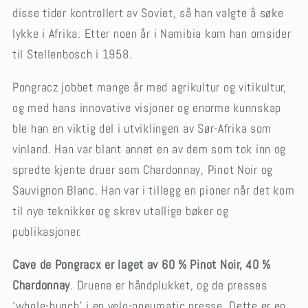
disse tider kontrollert av Soviet, så han valgte å søke
lykke i Afrika. Etter noen år i Namibia kom han omsider
til Stellenbosch i 1958.
Pongracz jobbet mange år med agrikultur og vitikultur,
og med hans innovative visjoner og enorme kunnskap
ble han en viktig del i utviklingen av Sør-Afrika som
vinland. Han var blant annet en av dem som tok inn og
spredte kjente druer som Chardonnay, Pinot Noir og
Sauvignon Blanc. Han var i tillegg en pioner når det kom
til nye teknikker og skrev utallige bøker og
publikasjoner.
Cave de Pongracx er laget av 60 % Pinot Noir, 40 %
Chardonnay
. Druene er håndplukket, og de presses
‘whole-bunch’ i en velo-pneumatic presse. Dette er en