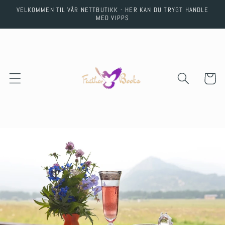
Skip to
VELKOMMEN TIL VÅR NETTBUTIKK - HER KAN DU TRYGT HANDLE
content
MED VIPPS
Cart