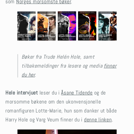
som
Norges morsomste bøker
.
Bøker fra Trude Helén Hole, samt
tilbakemeldinger fra lesere og media
finner
du her
.
Hele intervjuet
leser du i
Åsane Tidende
og de
morsomme bøkene om den ukonvensjonelle
romanfiguren Lotte-Marie, hun som danker ut både
Harry Hole og Varg Veum finner du i
denne linken
.