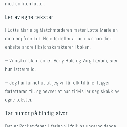
med en liten latter.
Ler av egne tekster
I Lotte-Marie og Matchmorderen møter Lotte-Marie en
morder på nettet. Hole forteller at hun har parodiert
enkelte andre fiksjonskarakterer i boken.
– Vi møter blant annet Barry Hole og Varg Lærum, sier
hun lattermild.
– Jeg har funnet ut at jeg vil få folk til å le, legger
forfatteren til, og nevner at hun tidvis ler seg skakk av
egne tekster.
Tar humor på blodig alvor
Det er Pocket-feber. I ferien vil folk ha underholdende,