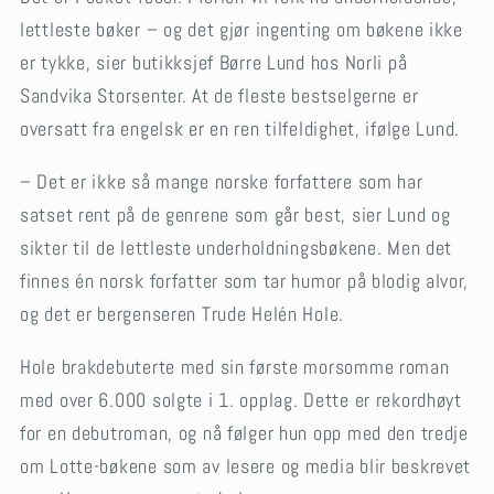
lettleste bøker – og det gjør ingenting om bøkene ikke
er tykke, sier butikksjef Børre Lund hos Norli på
Sandvika Storsenter. At de fleste bestselgerne er
oversatt fra engelsk er en ren tilfeldighet, ifølge Lund.
– Det er ikke så mange norske forfattere som har
satset rent på de genrene som går best, sier Lund og
sikter til de lettleste underholdningsbøkene. Men det
finnes én norsk forfatter som tar humor på blodig alvor,
og det er bergenseren Trude Helén Hole.
Hole brakdebuterte med sin første morsomme roman
med over 6.000 solgte i 1. opplag. Dette er rekordhøyt
for en debutroman, og nå følger hun opp med den tredje
om Lotte-bøkene som av lesere og media blir beskrevet