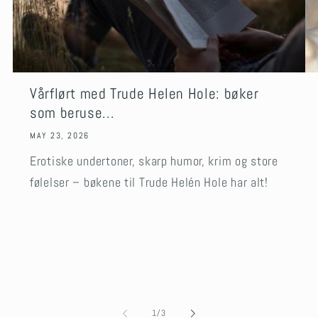
Vårflørt med Trude Helen Hole: bøker
som beruse...
MAY 23, 2026
Erotiske undertoner, skarp humor, krim og store
følelser – bøkene til Trude Helén Hole har alt!
of
1
/
3