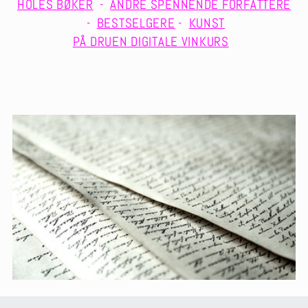
t
HOLES BØKER
-
ANDRE SPENNENDE FORFATTERE
-
BESTSELGERE
-
KUNST
i
PÅ DRUEN DIGITALE VINKURS
o
.
n
: