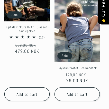
Our Reviews
Sale
Digitale vinkurs Hvitt i Glasset -
samlepakke
12
(12)
total
Regular
Sale
558,00 NOK
reviews
479,00 NOK
price
price
Sale
Høysensitivitet - en håndbok
Regular
Sale
129,00 NOK
price
79,00 NOK
price
Add to cart
Add to cart