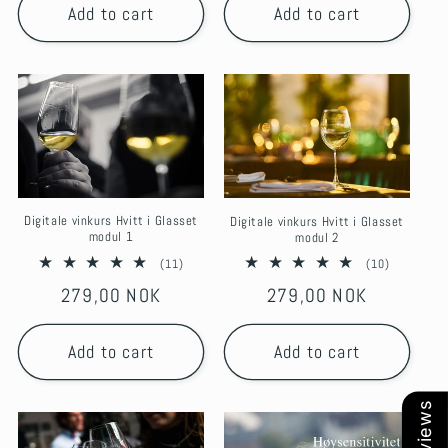
Add to cart
Add to cart
Digitale vinkurs Hvitt i Glasset
Digitale vinkurs Hvitt i Glasset
modul 1
modul 2
11
10
(11)
(10)
total
total
Regular
279,00 NOK
Regular
279,00 NOK
reviews
reviews
price
price
Add to cart
Add to cart