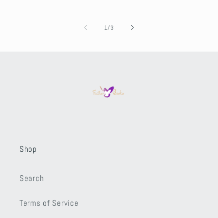
of
1
/
3
Shop
Search
Terms of Service