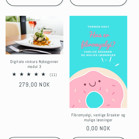
Digitale vinkurs Nybegynner
modul 3
11
(11)
total
Regular
279,00 NOK
reviews
price
Fibromyalgi, vanlige årsaker og
mulige løsninger
Regular
0,00 NOK
price