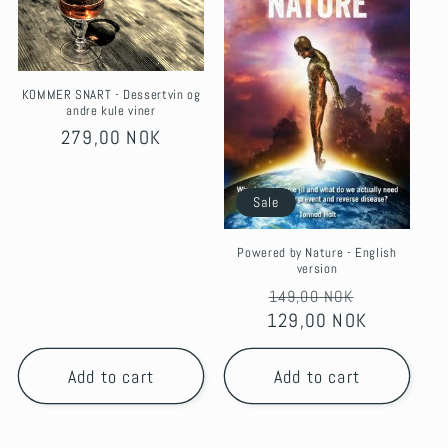
KOMMER SNART - Dessertvin og
andre kule viner
Regular
279,00 NOK
price
Sale
Powered by Nature - English
version
Regular
Sale
149,00 NOK
129,00 NOK
price
price
Add to cart
Add to cart