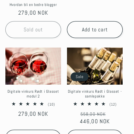
Hvordan bli en bedre blogger
Regular
279,00 NOK
price
Sold out
Add to cart
Sale
Digitale vinkurs Rødt i Glasset -
Digitale vinkurs Rødt i Glasset
samlepakke
modul 2
12
10
(12)
(10)
total
total
Regular
Sale
Regular
279,00 NOK
558,00 NOK
reviews
reviews
446,00 NOK
price
price
price