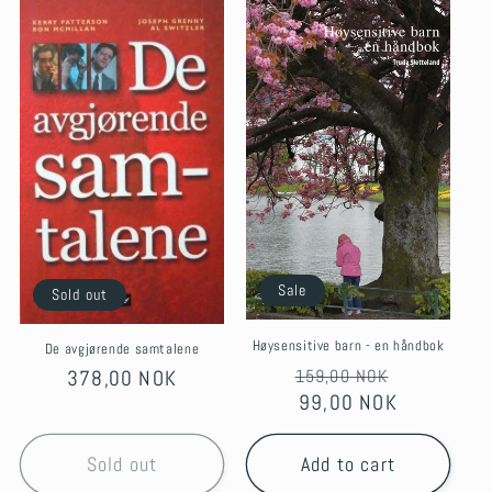
Sale
Sold out
Høysensitive barn - en håndbok
De avgjørende samtalene
Regular
Sale
Regular
378,00 NOK
159,00 NOK
price
99,00 NOK
price
price
Sold out
Add to cart