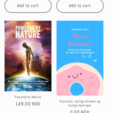
Add to cart
Add to cart
Powered by Nature
Psoriasis, vanlige årsaker og
Regular
149,00 NOK
mulige løsninger
price
Regular
0,00 NOK