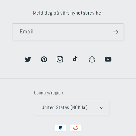
Meld deg på vårt nyhetsbrev her
Email
Twitter
Pinterest
Instagram
TikTok
Snapchat
YouTube
Country/region
United States (NOK kr)
Payment
methods