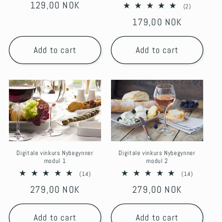
Regular
129,00 NOK
reviews
2
(2)
total
price
Regular
179,00 NOK
reviews
price
Add to cart
Add to cart
Digitale vinkurs Nybegynner
Digitale vinkurs Nybegynner
modul 1
modul 2
14
14
(14)
(14)
total
total
Regular
279,00 NOK
Regular
279,00 NOK
reviews
reviews
price
price
Add to cart
Add to cart