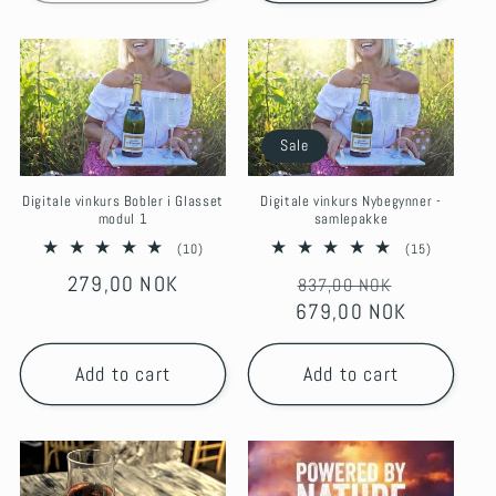
Sale
Digitale vinkurs Bobler i Glasset
Digitale vinkurs Nybegynner -
modul 1
samlepakke
10
15
(10)
(15)
total
total
Regular
279,00 NOK
Regular
Sale
reviews
837,00 NOK
reviews
price
679,00 NOK
price
price
Add to cart
Add to cart