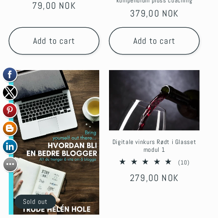
kompendium pluss coaching
Regular
79,00 NOK
Regular
379,00 NOK
price
price
Add to cart
Add to cart
Digitale vinkurs Rødt i Glasset
modul 1
10
(10)
total
Regular
279,00 NOK
reviews
price
Sold out