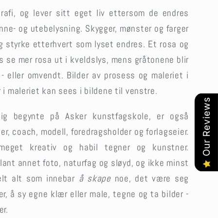
rafi, og lever sitt eget liv ettersom de endres
inne- og utebelysning. Skygger, mønster og farger
og styrke etterhvert som lyset endres. Et rosa og
s se mer rosa ut i kveldslys, mens gråtonene blir
- eller omvendt. Bilder av prosess og maleriet i
 i maleriet kan sees i bildene til venstre.
Our Reviews
g begynte på Asker kunstfagskole, er også
ier, coach, modell, foredragsholder og forlagseier.
meget kreativ og habil tegner og kunstner.
lant annet foto, naturfag og sløyd, og ikke minst
elt alt som innebar
å skape
noe, det være seg
r, å sy egne klær eller male, tegne og ta bilder -
er.