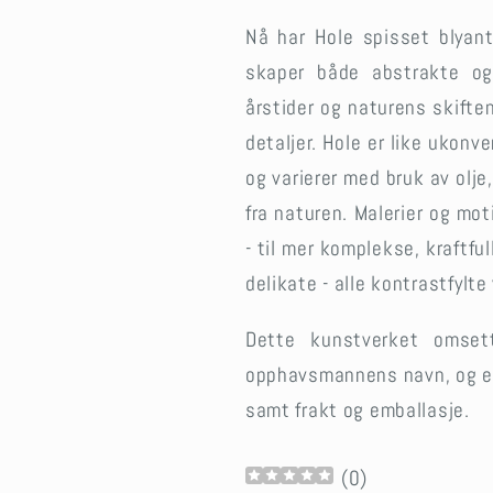
Nå har Hole spisset blyan
skaper både abstrakte og 
årstider og naturens skifte
detaljer. Hole er like ukonve
og varierer med bruk av olje
fra naturen. Malerier og moti
- til mer komplekse, kraftful
delikate - alle kontrastfylte
Dette kunstverket omse
opphavsmannens navn, og e
samt frakt og emballasje.
(
0
)