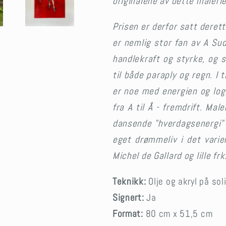
originalene av dette maleri
Prisen er derfor satt derett
er nemlig stor fan
av A Sud
handlekraft og styrke, og 
til både paraply og regn. I t
er noe med energien og log
fra A til Å - fremdrift. Mal
dansende "hverdagsenergi" 
eget drømmeliv
i det vari
Michel de Gallard og lille frk
Teknikk:
Olje og akryl på sol
Signert:
Ja
Format:
80
cm x 51,5 cm