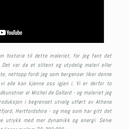
historie til dette maleriet, for jeg fant det
Det var da et slitent og utydelig maleri eller
te, nettopp fordi jeg som bergenser liker denne
 alle kan kjenne oss igjen i. Vi er derfor to
kunstner er Michel de Gallard - og maleriet jeg
roduksjon i begrenset utvalg utført av Athena
tfjord, Hertfordshire - og meg som har gitt det
ne utrykk med mer dynamikk og energi. Selve