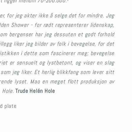
et ligger mellom 70-200.000.-
er, for jeg akter ikke å selge det for mindre. Jeg
den Shower - for rødt representerer lidenskap,
som bergenser har jeg dessuten et godt forhold
illegg liker jeg bilder av folk i bevegelse, for det
istikken i dette som fascinerer meg; bevegelse
eriet er sensuelt og lystbetont, og viser en slag
som jeg liker.
Et herlig blikkfang
som lever sitt
erende lyset. Mao en meget flott produksjon av
. Hole.
Trude Helén Hole
id plate