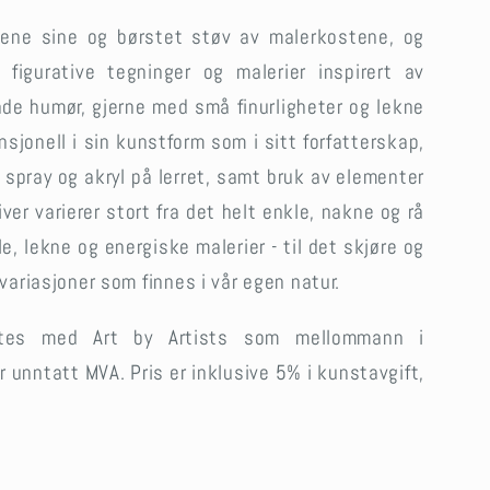
tene sine og børstet støv av malerkostene, og
figurative tegninger og malerier inspirert av
nde humør, gjerne med små finurligheter og lekne
nsjonell i sin kunstform som i sitt forfatterskap,
, spray og akryl på lerret, samt bruk av elementer
ver varierer stort fra det helt enkle, nakne og rå
le, lekne og energiske malerier - til det skjøre og
 variasjoner som finnes i vår egen natur.
ttes med Art by Artists som mellommann i
r unntatt MVA.
Pris er inklusive 5% i kunstavgift,