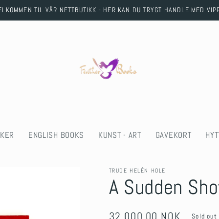
ELKOMMEN TIL VÅR NETTBUTIKK - HER KAN DU TRYGT HANDLE MED VIP
KER
ENGLISH BOOKS
KUNST - ART
GAVEKORT
HYT
TRUDE HELÉN HOLE
A Sudden Sho
Regular
32.000,00 NOK
Sold out