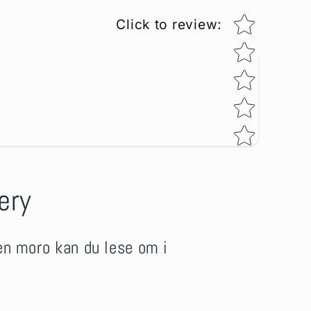
Star rating
Click to review
:
ery
nen moro kan du lese om i