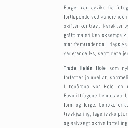
Farger kan avvike fra fotog
fortløpende ved varierende 
skifter kontrast, karakter 
grått maleri kan eksempelvi
mer fremtredende i dagslys 
varierende lys, samt detaljer
Trude Helén Hole
som nyli
forfatter, journalist, sommel
I tenårene var Hole en 
Favorittfagene hennes var b
form og farge. Ganske enk
treskjæring, lage isskulpture
og selvsagt skrive fortelling