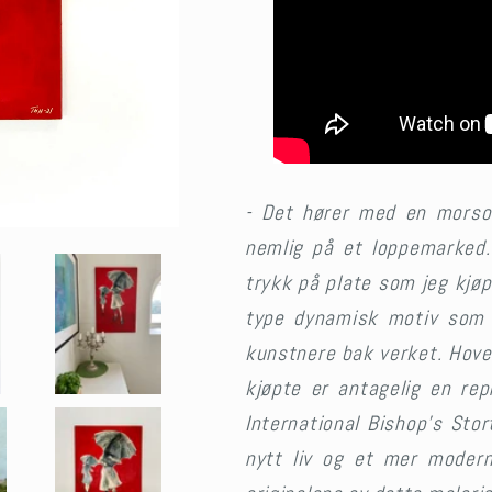
-
Det hører med en morsom 
nemlig på et loppemarked. 
trykk på plate som jeg kjøp
type dynamisk motiv som vi
kunstnere bak verket. Hoved
kjøpte er antagelig en rep
International Bishop’s Stor
nytt liv og et mer moder