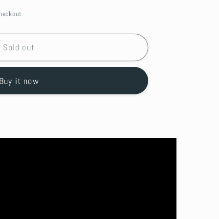
heckout.
Sold out
Buy it now