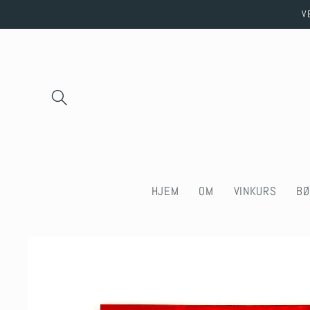
Skip to
V
content
HJEM
OM
VINKURS
BØ
Skip to
product
information