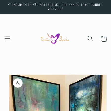
Skip to
VELKOMMEN TIL VÅR NETTBUTIKK - HER KAN DU TRYGT HANDLE
content
MED VIPPS
Cart
Skip to
product
information