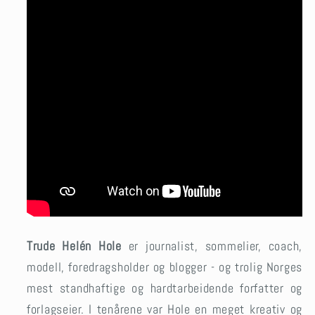
Trude Helén Hole
er journalist, sommelier, coach,
modell, foredragsholder og blogger
- og trolig Norges
mest standhaftige og hardtarbeidende forfatter og
forlagseier. I tenårene var Hole en meget kreativ og