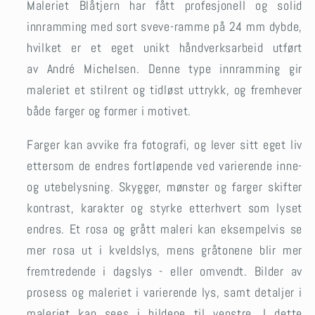
Maleriet Blåtjern har fått profesjonell og solid
innramming med sort sveve-ramme på 24 mm dybde,
hvilket er et eget unikt håndverksarbeid utført
av André Michelsen. Denne type innramming gir
maleriet et stilrent og tidløst uttrykk, og fremhever
både farger og former i motivet.
Farger kan avvike fra fotografi, og lever sitt eget liv
ettersom de endres fortløpende ved varierende inne-
og utebelysning. Skygger, mønster og farger skifter
kontrast, karakter og styrke etterhvert som lyset
endres. Et rosa og grått maleri kan eksempelvis se
mer rosa ut i kveldslys, mens gråtonene blir mer
fremtredende i dagslys - eller omvendt. Bilder av
prosess og maleriet i varierende lys, samt detaljer i
maleriet kan sees i bildene til venstre. I dette