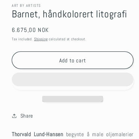
ART BY ARTISTS
Barnet, håndkolorert litografi
Regular
6.675,00 NOK
price
Tax included.
Shipping
calculated at checkout.
Add to cart
Share
Thorvald Lund-Hansen
begynte å male oljemalerier