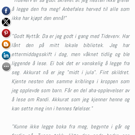
å legge den fra meg! Anbefales herved til alle som
ikke har kjøpt den ennå!"
"Godt Nyttår. Da er jeg godt i gang med Tideverv. Har
lånt den på mitt lokale bibliotek. Jeg har
ettermiddagsskift i dag, men våknet tidlig og ble
liggende å lese. Ei bok det er vanskelig å legge fra
seg. Akkurat nå er jeg "midt i jula". Fint skildret.
Kjente nesten den samme kriblinga i kroppen som
jeg opplevde som barn. Får en del aha-opplevelser av
å lese om Randi. Akkurat som jeg kjenner henne og
kan sette meg inn i hennes følelser."
"Kunne ikke legge boka fra meg, begynte i går og