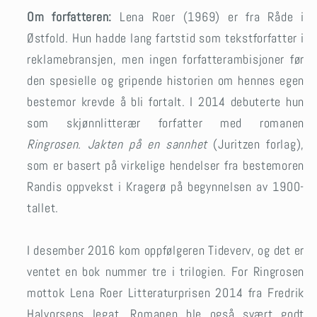
Om forfatteren:
Lena Roer (1969) er fra Råde i
Østfold. Hun hadde lang fartstid som tekstforfatter i
reklamebransjen, men ingen forfatterambisjoner før
den spesielle og gripende historien om hennes egen
bestemor krevde å bli fortalt. I 2014 debuterte hun
som skjønnlitterær forfatter med romanen
Ringrosen. Jakten på en sannhet
(Juritzen forlag),
som er basert på virkelige hendelser fra bestemoren
Randis oppvekst i Kragerø på begynnelsen av 1900-
tallet.
I desember 2016 kom oppfølgeren Tideverv, og det er
ventet en bok nummer tre i trilogien. For Ringrosen
mottok Lena Roer Litteraturprisen 2014 fra Fredrik
Halvorsens legat. Romanen ble også svært godt