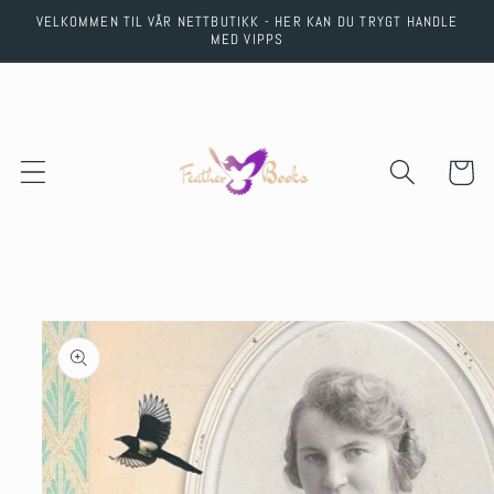
Skip to
VELKOMMEN TIL VÅR NETTBUTIKK - HER KAN DU TRYGT HANDLE
content
MED VIPPS
Cart
Skip to
product
information