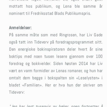
mottatt hos publikum, og Lena ble samme år
nominert til Fredriksstad Blads Publikumspris.
Anmeldelser:
På samme måte som med Ringrosen, har Liv Gade
også tatt inn Tideverv på foredragsprogrammet sitt.
Den energiske bokinspiratoren deler hvert år sine
boktips med noen tusen lesere gjennom over 100
foredrag og bokkvelder. Siden høsten 2014 har Liv
vært en varm formidler av Lenas romaner, og hun har
omtalt dem begge i bokspalten sin «Leselysten» i
bladet «Familien». Her er hva hun der skriver om
Tideverv:
"Jeg har lest tusenvis av bøker, noen fortsetter å