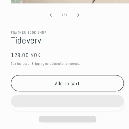
Open
media
1
of
1
/
1
in
modal
FEATHER BOOK SHOP
Tideverv
Regular
129,00 NOK
price
Tax included.
Shipping
calculated at checkout.
Add to cart