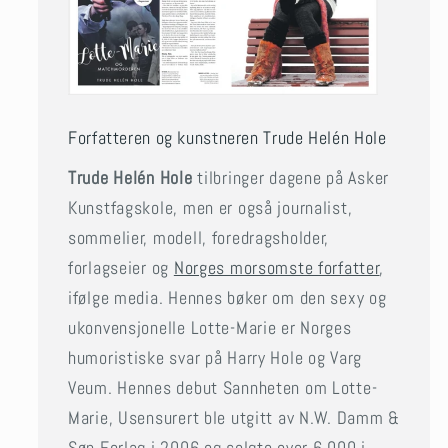
Forfatteren og kunstneren Trude Helén Hole
Trude Helén Hole
tilbringer dagene på Asker
Kunstfagskole, men er også journalist,
sommelier, modell, foredragsholder,
forlagseier og
Norges morsomste forfatter
,
ifølge media. Hennes bøker om den sexy og
ukonvensjonelle Lotte-Marie er Norges
humoristiske svar på Harry Hole og Varg
Veum. Hennes debut Sannheten om Lotte-
Marie, Usensurert ble utgitt av N.W. Damm &
Søn Forlag i 2006 og solgte over 6.000 i