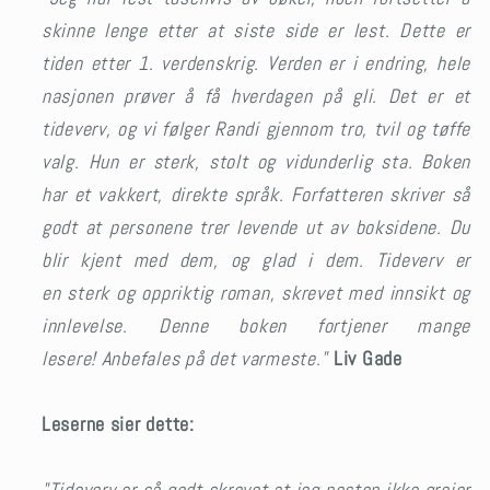
skinne lenge etter at siste side er lest.
Dette er
tiden etter 1. verdenskrig. Verden er i endring, hele
nasjonen prøver å få hverdagen på gli. Det er et
tideverv, og vi følger Randi gjennom tro, tvil og tøffe
valg. Hun er sterk, stolt og vidunderlig sta.
Boken
har et vakkert, direkte språk. Forfatteren skriver så
godt at personene trer levende ut av boksidene. Du
blir kjent med dem, og glad i dem. Tideverv er
en sterk og oppriktig roman, skrevet med innsikt og
innlevelse. Denne boken fortjener mange
lesere! Anbefales på det varmeste."
Liv Gade
Leserne sier dette:
"Tideverv er så godt skrevet at jeg nesten ikke greier