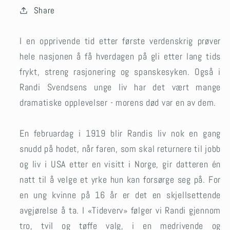
Share
I en opprivende tid etter første verdenskrig prøver
hele nasjonen å få hverdagen på gli etter lang tids
frykt, streng rasjonering og spanskesyken. Også i
Randi Svendsens unge liv har det vært mange
dramatiske opplevelser - morens død var en av dem.
En februardag i 1919 blir Randis liv nok en gang
snudd på hodet, når faren, som skal returnere til jobb
og liv i USA etter en visitt i Norge, gir datteren én
natt til å velge et yrke hun kan forsørge seg på. For
en ung kvinne på 16 år er det en skjellsettende
avgjørelse å ta. I «Tideverv» følger vi Randi gjennom
tro, tvil og tøffe valg, i en medrivende og