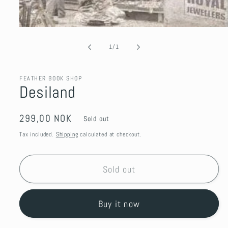
Open
media
1
of
1
/
1
in
modal
FEATHER BOOK SHOP
Desiland
Regular
299,00 NOK
Sold out
price
Tax included.
Shipping
calculated at checkout.
Sold out
Buy it now