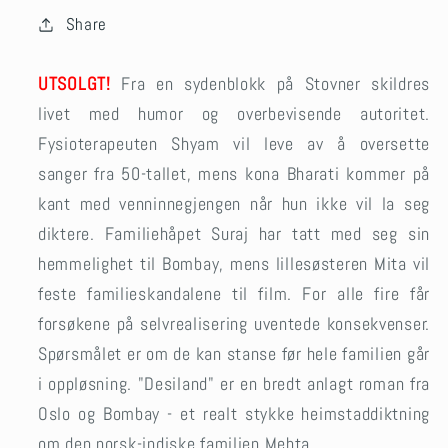
Share
UTSOLGT!
Fra en sydenblokk på Stovner skildres
livet med humor og overbevisende autoritet.
Fysioterapeuten Shyam vil leve av å oversette
sanger fra 50-tallet, mens kona Bharati kommer på
kant med venninnegjengen når hun ikke vil la seg
diktere. Familiehåpet Suraj har tatt med seg sin
hemmelighet til Bombay, mens lillesøsteren Mita vil
feste familieskandalene til film. For alle fire får
forsøkene på selvrealisering uventede konsekvenser.
Spørsmålet er om de kan stanse før hele familien går
i oppløsning. "Desiland" er en bredt anlagt roman fra
Oslo og Bombay - et realt stykke heimstaddiktning
om den norsk-indiske familien Mehta.