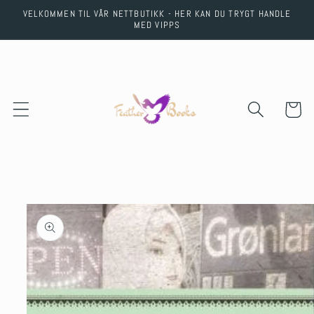
Skip to
VELKOMMEN TIL VÅR NETTBUTIKK - HER KAN DU TRYGT HANDLE
content
MED VIPPS
Cart
Skip to
product
information