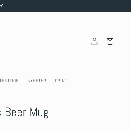
PS
Log
Cart
in
TEUTLEIE
NYHETER
PRINT
s Beer Mug