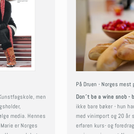
På Druen - Norges mest 
 Kunstfagskole, men
Don´t be a wine snob - b
gsholder,
ikke bare bøker - hun har
ifølge media. Hennes
med vinimport og 20 år s
-Marie er Norges
erfaren kurs- og foredra