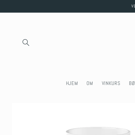
Skip to
V
content
HJEM
OM
VINKURS
BØ
Skip to
product
information