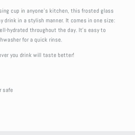
ing cup in anyone's kitchen, this frosted glass
y drink in a stylish manner. It comes in one size:
ll-hydrated throughout the day. It's easy to
shwasher for a quick rinse.
ver you drink will taste better!
r safe