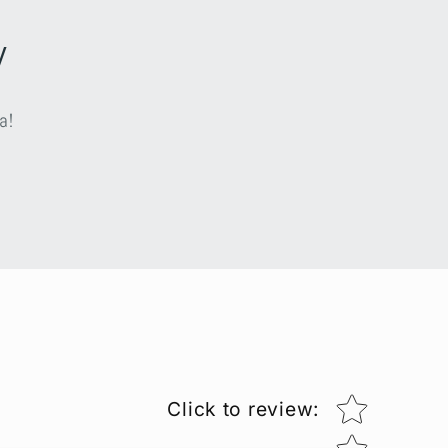
v
a!
Star rating
Click to review
: