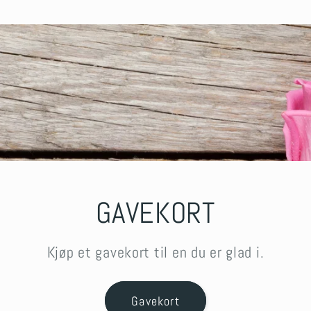
GAVEKORT
Kjøp et gavekort til en du er glad i.
Gavekort