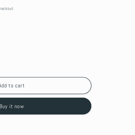
heckout.
Add to cart
Buy it now