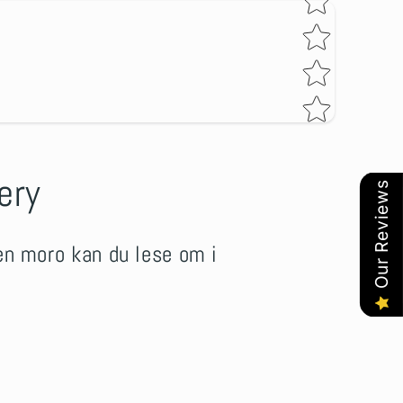
ery
Our Reviews
nen moro kan du lese om i