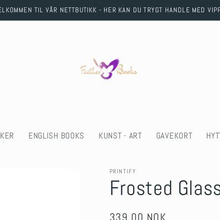
ELKOMMEN TIL VÅR NETTBUTIKK - HER KAN DU TRYGT HANDLE MED VIP
KER
ENGLISH BOOKS
KUNST - ART
GAVEKORT
HYT
PRINTIFY
Frosted Glas
Regular
339,00 NOK