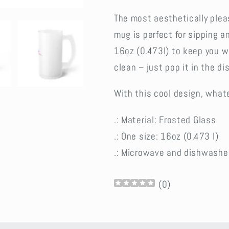
The most aesthetically pleas
mug is perfect for sipping an
16oz (0.473l) to keep you we
clean – just pop it in the di
With this cool design, whate
.: Material: Frosted Glass
.: One size: 16oz (0.473 l)
.: Microwave and dishwashe
(
0
)