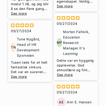
kjekt kurs du har
egenskaper. Veldig
modul 1 nå, og jeg blir
laget, og veldig
lærerikt og koselig.
See more
å se den flere ganger.
hyggeleg.
Godt utvalg av viner
Så kjøper jeg modul 2
See more
og en inspirerende
og 3 senere.
"somalier".
Fantastisk kurs.
05/27/2024
05/27/2024
Morten Fahlvik,
Education
Tone Nygård,
MF
Research
Head of HR
TN
Manager It`s
Development
Learning
Sporveien
Dette var en hyggelig
Tusen takk for et helt
opplevelse. God
fantastisk vinkurs.
atmosfære og fint
Det var en suveren
utvalg med viner.
See more
opplevelse i en rocka
See more
Mange gode tips til
innpakning. Både når
eget kjøp. Særegen
det gjelder din
stil og god
kunnskap som du så
05/27/2024
formidlingsevne.
raust deler,
formidlingsevnen,
AE
Ann E. Hansen
historiefortellingen,