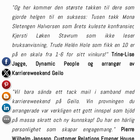
"Og her kommer den største takken til dere som
gjorde helgen til en suksess: Tusen takk Mona
Sletengen Halvorsen som årets kuleste konfransier,
Kjersti Løken Stavrum som ikke leser
bruksanvisning, Trude Helén Hole som fikk en 10 er
på en skala fra 1-6 for sitt vinkurs!"
Trine-Lise
Jagge, Dynamic People og arrangør av
Karriereweekend Geilo
"Vil bara sända ett tack mail i samband med
karriereweekend på Geilo. Vin provningen du
arrangerade var verkligen ett gott innspel som bjöd
på massa skratt och ny kunnskap! Du har en härlig
personlighet som skapar engagemang."
Pierre
Wilhelm Jansson, Customer Relations Frogner House