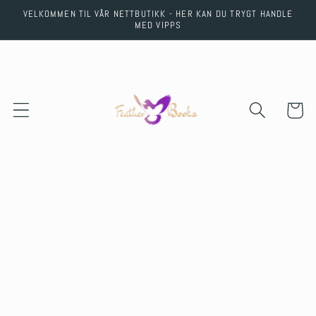
Skip to
VELKOMMEN TIL VÅR NETTBUTIKK - HER KAN DU TRYGT HANDLE
content
MED VIPPS
Cart
Skip to
product
information