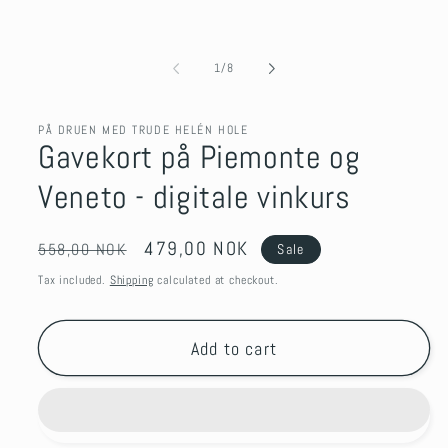
of
1
/
8
PÅ DRUEN MED TRUDE HELÉN HOLE
Gavekort på Piemonte og
Veneto - digitale vinkurs
Regular
Sale
479,00 NOK
558,00 NOK
Sale
price
price
Tax included.
Shipping
calculated at checkout.
Add to cart