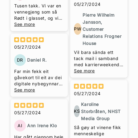
05/27/2024
Tusen takk. Vi var en
vennegjeng som så
Pierre Wilhelm
Rødt i glasset, og vi
Jansson,
hadde en veldig
See more
PW
Customer
hyggelig kveld med
Relations Frogner
kurs. Vi var alle enige
om at den siste vinen,
House
05/27/2024
Yellow Tail Shiraz var
Vil bara sända ett
den beste.
tack mail i samband
DR
Daniel R.
med karrierweekend
på Geilo. Vin
See more
Far min fekk eit
provningen du
gåvekort til eit av dei
arrangerade var
digitale nybegynnar-
verkligen ett gott
kursa. Eg, far min og
See more
05/27/2024
innspel som bjöd på
kjernefamilien enda
massa skratt och ny
opp med å sjå modul
Karoline
kunnskap! Du har en
1 (utan gåvekortet)
KS
Storbråten, NHST
05/27/2024
härlig personlighet
saman i påsken. Den
Media Group
som skapar
kvelden vart verkeleg
AI
Ann Irene Klo
engagemang.
eit av høgdepunkta å
Så gøy at vinene fikk
sjå tilbake til. Veldig
menneskelige
Har gått gjennom hele