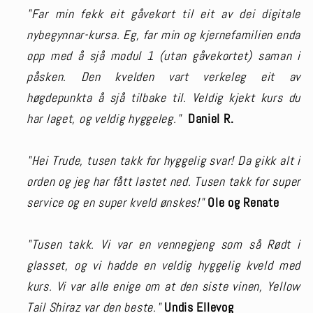
"Far min fekk eit gåvekort til eit av dei digitale
nybegynnar-kursa. Eg, far min og kjernefamilien enda
opp med å sjå modul 1 (utan gåvekortet) saman i
påsken. Den kvelden vart verkeleg eit av
høgdepunkta å sjå tilbake til. Veldig kjekt kurs du
har laget, og veldig hyggeleg."
Daniel R.
"Hei Trude, tusen takk for hyggelig svar! Da gikk alt i
orden og jeg har fått lastet ned. Tusen takk for super
service og en super kveld ønskes!"
Ole og Renate
"Tusen takk. Vi var en vennegjeng som så Rødt i
glasset, og vi hadde en veldig hyggelig kveld med
kurs. Vi var alle enige om at den siste vinen, Yellow
Tail Shiraz var den beste."
Undis Ellevog