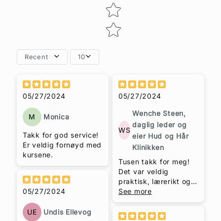
Recent
10
skal du virkelig ta til
deg, og vi som fikk
05/27/2024
05/27/2024
oppleve dette, sier
bare; Tusen Takk!
Wenche Steen,
M
Monica
daglig leder og
WS
Takk for god service!
eier Hud og Hår
Er veldig fornøyd med
Klinikken
kursene.
Tusen takk for meg!
Det var veldig
praktisk, lærerikt og
05/27/2024
morsomt! Du er flink
See more
Trude Helén Hole!
UE
Undis Ellevog