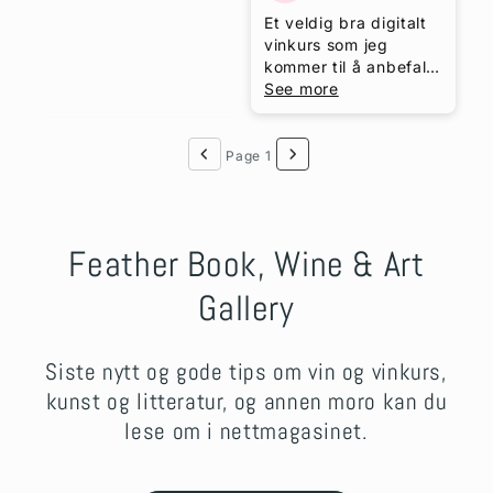
humoren og
Et veldig bra digitalt
stemningen. Skjønner
vinkurs som jeg
godt at du fikk så
kommer til å anbefale
unison god
til andre.
See more
tilbakemelding. Det
Page 1
Feather Book, Wine & Art
Gallery
Siste nytt og gode tips om vin og vinkurs,
kunst og litteratur, og annen moro kan du
lese om i nettmagasinet.