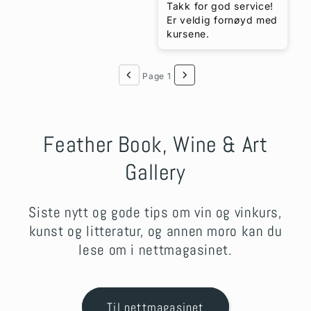
kurs. Vi var alle enige
Takk for god service!
om at den siste vinen,
Er veldig fornøyd med
Yellow Tail Shiraz var
kursene.
den beste.
Page 1
Feather Book, Wine & Art
Gallery
Siste nytt og gode tips om vin og vinkurs,
kunst og litteratur, og annen moro kan du
lese om i nettmagasinet.
Til nettmagasinet