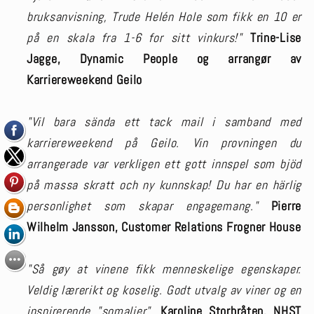
bruksanvisning, Trude Helén Hole som fikk en 10 er
på en skala fra 1-6 for sitt vinkurs!"
Trine-Lise
Jagge, Dynamic People og arrangør av
Karriereweekend Geilo
"Vil bara sända ett tack mail i samband med
karriereweekend på Geilo. Vin provningen du
arrangerade var verkligen ett gott innspel som bjöd
på massa skratt och ny kunnskap! Du har en härlig
personlighet som skapar engagemang."
Pierre
Wilhelm Jansson, Customer Relations Frogner House
"Så gøy at vinene fikk menneskelige egenskaper.
Veldig lærerikt og koselig. Godt utvalg av viner og en
inspirerende "somalier".
Karoline Storbråten, NHST