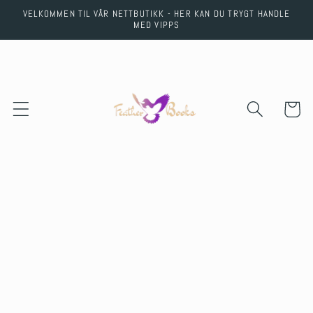
Skip to
VELKOMMEN TIL VÅR NETTBUTIKK - HER KAN DU TRYGT HANDLE
content
MED VIPPS
Cart
Skip to
product
information