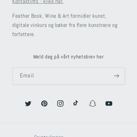
Kontaktinfo - klikk her.
Feather Book, Wine & Art formidler kunst,
digitale vinkurs og bøker fra flere kunstnere og
forfattere.
Meld deg på vårt nyhetsbrev her
Email
Twitter
Pinterest
Instagram
TikTok
Snapchat
YouTube