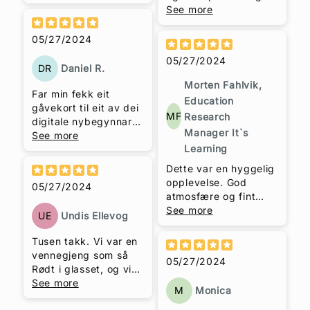
takk Mona Sletengen
lærerikt og koselig.
See more
Halvorsen som årets
Godt utvalg av viner
kuleste konfransier,
og en inspirerende
05/27/2024
Kjersti Løken Stavrum
"somalier".
som ikke leser
05/27/2024
DR
Daniel R.
bruksanvisning, Trude
Helén Hole som fikk
Morten Fahlvik,
Far min fekk eit
en 10 er på en skala
Education
gåvekort til eit av dei
fra 1-6 for sitt vinkurs!
MF
Research
digitale nybegynnar-
Manager It`s
kursa. Eg, far min og
See more
Learning
kjernefamilien enda
opp med å sjå modul
Dette var en hyggelig
1 (utan gåvekortet)
opplevelse. God
05/27/2024
saman i påsken. Den
atmosfære og fint
kvelden vart verkeleg
utvalg med viner.
See more
UE
Undis Ellevog
eit av høgdepunkta å
Mange gode tips til
sjå tilbake til. Veldig
eget kjøp. Særegen
Tusen takk. Vi var en
kjekt kurs du har
stil og god
vennegjeng som så
laget, og veldig
05/27/2024
formidlingsevne.
Rødt i glasset, og vi
hyggeleg.
hadde en veldig
See more
M
Monica
hyggelig kveld med