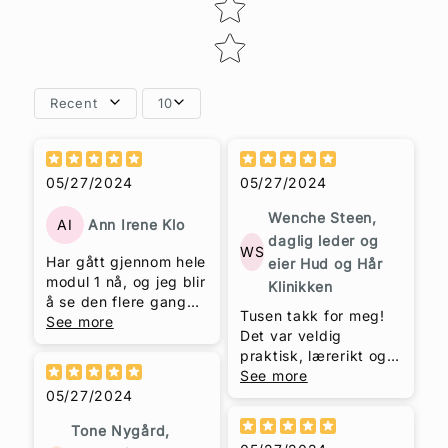
Recent
10
05/27/2024
05/27/2024
Wenche Steen,
AI
Ann Irene Klo
daglig leder og
WS
Har gått gjennom hele
eier Hud og Hår
modul 1 nå, og jeg blir
Klinikken
å se den flere ganger.
Tusen takk for meg!
Så kjøper jeg modul 2
See more
Det var veldig
og 3 senere.
praktisk, lærerikt og
Fantastisk kurs.
morsomt! Du er flink
See more
05/27/2024
Trude Helén Hole!
Tone Nygård,