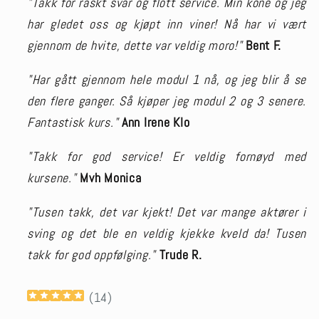
"Takk for raskt svar og flott service. Min kone og jeg
har gledet oss og kjøpt inn viner! Nå har vi vært
gjennom de hvite, dette var veldig moro!"
Bent F.
"Har gått gjennom hele modul 1 nå, og jeg blir å se
den flere ganger. Så kjøper jeg modul 2 og 3 senere.
Fantastisk kurs."
Ann Irene Klo
"Takk for god service! Er veldig fornøyd med
kursene."
Mvh Monica
"Tusen takk, det var kjekt! Det var mange aktører i
sving og det ble en veldig kjekke kveld da! Tusen
takk for god oppfølging."
Trude R.
(
14
)