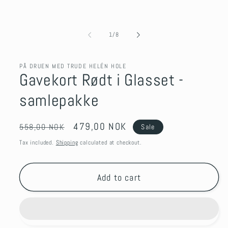
of
1
/
8
PÅ DRUEN MED TRUDE HELÉN HOLE
Gavekort Rødt i Glasset -
samlepakke
Regular
Sale
479,00 NOK
558,00 NOK
Sale
price
price
Tax included.
Shipping
calculated at checkout.
Add to cart