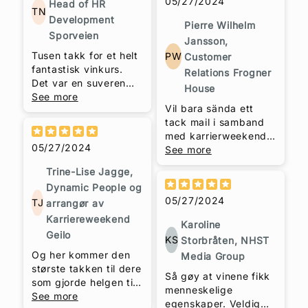
05/27/2024
Head of HR
TN
Development
Pierre Wilhelm
Sporveien
Jansson,
Tusen takk for et helt
PW
Customer
fantastisk vinkurs.
Relations Frogner
Det var en suveren
House
opplevelse i en rocka
See more
Vil bara sända ett
innpakning. Både når
tack mail i samband
det gjelder din
med karrierweekend
kunnskap som du så
05/27/2024
på Geilo. Vin
See more
raust deler,
provningen du
formidlingsevnen,
Trine-Lise Jagge,
arrangerade var
historiefortellingen,
Dynamic People og
verkligen ett gott
humoren og
05/27/2024
TJ
arrangør av
innspel som bjöd på
stemningen. Skjønner
massa skratt och ny
Karriereweekend
godt at du fikk så
Karoline
kunnskap! Du har en
unison god
Geilo
KS
Storbråten, NHST
härlig personlighet
tilbakemelding. Det
Og her kommer den
Media Group
som skapar
skal du virkelig ta til
største takken til dere
engagemang.
deg, og vi som fikk
Så gøy at vinene fikk
som gjorde helgen til
oppleve dette, sier
menneskelige
en suksess: Tusen
See more
bare; Tusen Takk!
egenskaper. Veldig