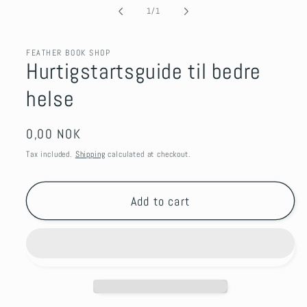
1
of
1
/
1
in
modal
FEATHER BOOK SHOP
Hurtigstartsguide til bedre
helse
Regular
0,00 NOK
price
Tax included.
Shipping
calculated at checkout.
Add to cart