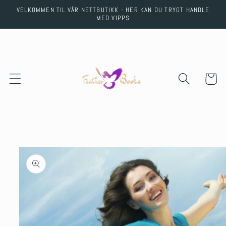
Skip to
VELKOMMEN TIL VÅR NETTBUTIKK - HER KAN DU TRYGT HANDLE
content
MED VIPPS
Cart
Skip to
product
information