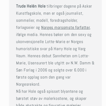
Trude Helén Hole
tilbringer dagene på Asker
Kunstfagskole, men er også journalist,
sommelier, modell, foredragsholder,
forlagseier og
Norges morsomste forfatter
,
ifølge media. Hennes bøker om den sexy og
ukonvensjonelle Lotte-Marie er Norges
humoristiske svar på Harry Hole og Varg
Veum. Hennes debut Sannheten om Lotte-
Marie, Usensurert ble utgitt av N.W. Damm &
Søn Forlag i 2006 og solgte over 6.000 i
første opplag som den gang var
Norgesrekord.
Nå har Hole også spisset blyantene og
børstet støv av malerkostene, og skaper
både abstrakte og figurative
malerier,