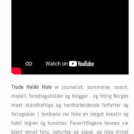
Trude Helén Hole
er journalist, sommelier, coach,
modell, foredragsholder og blogger
- og trolig Norges
mest standhaftige og hardtarbeidende forfatter og
forlagseier. I tenårene var Hole en meget kreativ og
habil tegner og kunstner. Favorittfagene hennes var
blant annet foto, naturfag og sløyd, og ikke minst