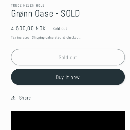
TRUDE HELÉN HOLE
Grønn Oase - SOLD
Regular
4.500,00 NOK
Sold out
price
Tax included.
Shipping
calculated at checkout.
Sold out
Buy it now
Share