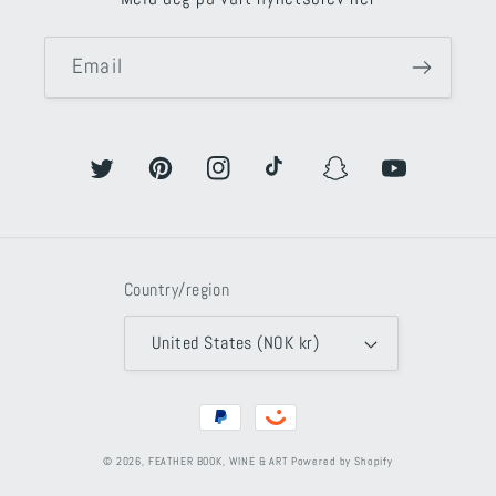
Email
Twitter
Pinterest
Instagram
TikTok
Snapchat
YouTube
Country/region
United States (NOK kr)
Payment
methods
© 2026,
FEATHER BOOK, WINE & ART
Powered by Shopify