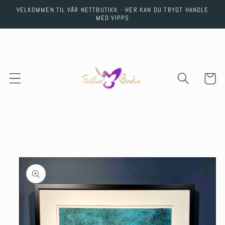
Skip to
VELKOMMEN TIL VÅR NETTBUTIKK - HER KAN DU TRYGT HANDLE
content
MED VIPPS
Cart
Skip to
product
information