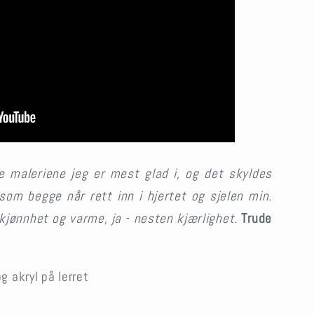
e maleriene jeg er mest glad i, og det skyldes
om begge når rett inn i hjertet og sjelen min.
skjønnhet og varme, ja - nesten kjærlighet.
Trude
g akryl på lerret