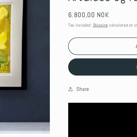
Regular
6.800,00 NOK
price
Tax included.
Shipping
calculated at c
Share