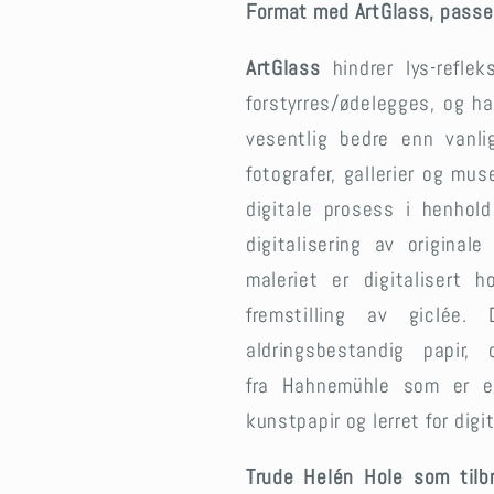
Format med ArtGlass, passe
ArtGlass
hindrer lys-refle
forstyrres/ødelegges, og ha
vesentlig bedre enn vanl
fotografer, gallerier og mu
digitale prosess i henhold
digitalisering av original
maleriet er digitalisert
fremstilling av giclée.
aldringsbestandig papir
fra Hahnemühle som er e
kunstpapir og lerret for digi
Trude Helén Hole som til