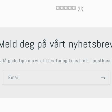
(
0
)
Meld deg på vårt nyhetsbre
g få gode tips om vin, litteratur og kunst rett i postkass
Email