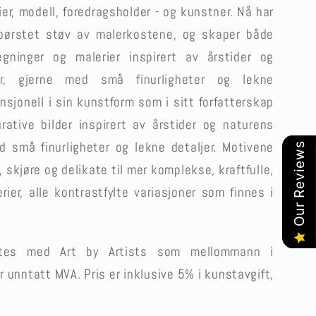
ier, modell, foredragsholder - og kunstner. Nå har
børstet støv av malerkostene, og skaper både
egninger og malerier inspirert av årstider og
r, gjerne med små finurligheter og lekne
nsjonell i sin kunstform som i sitt forfatterskap
rative bilder inspirert av årstider og naturens
d små finurligheter og lekne detaljer. Motivene
Our Reviews
, skjøre og delikate til mer komplekse, kraftfulle,
rier, alle kontrastfylte variasjoner som finnes i
ttes med Art by Artists som mellommann i
r unntatt MVA.
Pris er inklusive 5% i kunstavgift,