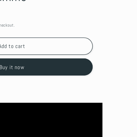
heckout.
Add to cart
Buy it now