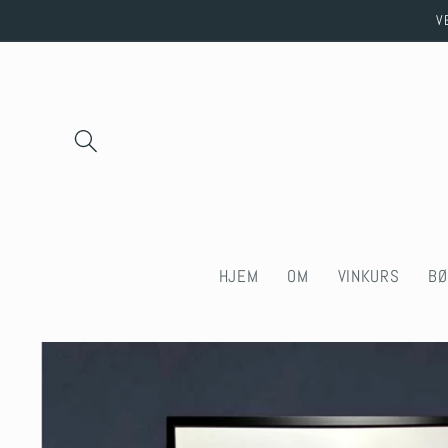
Skip to
V
content
HJEM
OM
VINKURS
BØ
Skip to
product
information