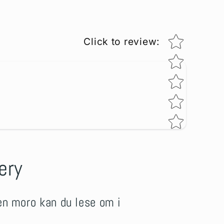
Star rating
Click to review
:
ery
nen moro kan du lese om i