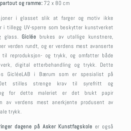
partout og ramme:
72 x 80 cm
ksjoner i glasset slik at farger og motiv ikke
r i tillegg UV-sperre som beskytter kunstverket
ig glass.
Giclée
brukes av utallige kunstnere,
seer verden rundt, og er verdens mest avanserte
 til reproduksjon- og trykk, og omfatter både
e verk, digital etterbehandling og trykk. Dette
 hos GicléeLAB i Bærum som er spesialist på
 Det stilles strenge krav til syrefritt og
, og for dette maleriet er det brukt papir
n av verdens mest anerkjente produsent av
tale trykk.
bringer dagene på Asker Kunstfagskole
er også