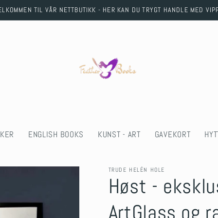
ELKOMMEN TIL VÅR NETTBUTIKK - HER KAN DU TRYGT HANDLE MED VIP
KER
ENGLISH BOOKS
KUNST - ART
GAVEKORT
HYT
TRUDE HELÉN HOLE
Høst - eksklu
ArtGlass og 