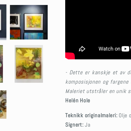
- Dette er kanskje et av d
komposisjonen og fargene s
Maleriet utstråler en unik 
Helén Hole
Teknikk originalmaleri:
Olje o
Signert:
Ja