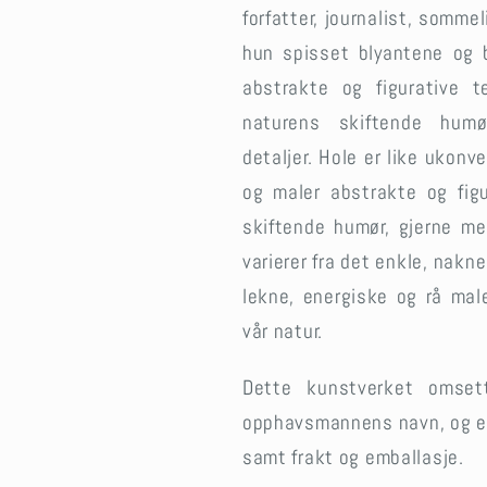
forfatter, journalist, sommel
hun spisset blyantene og 
abstrakte og figurative t
naturens skiftende humø
detaljer.
Hole er like ukonve
og maler abstrakte og figu
skiftende humør, gjerne me
varierer fra det enkle, nakne
lekne, energiske og rå male
vår natur.
Dette kunstverket omse
opphavsmannens navn, og e
samt frakt og emballasje.