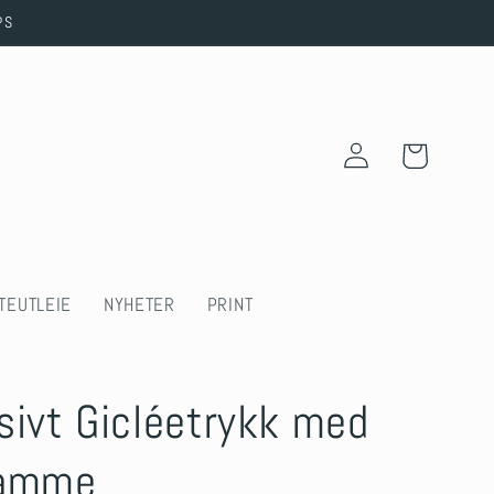
PS
Log
Cart
in
TEUTLEIE
NYHETER
PRINT
sivt Gicléetrykk med
ramme