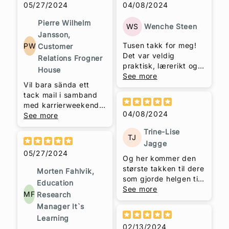
05/27/2024
04/08/2024
et lite lag.
Pierre Wilhelm
WS
Wenche Steen
Jansson,
Tusen takk for meg!
PW
Customer
Det var veldig
Relations Frogner
praktisk, lærerikt og
House
morsomt! Du er flink
See more
Vil bara sända ett
Trude Helén Hole
tack mail i samband
Wenche Steen, daglig
med karrierweekend
leder og eier Hud og
04/08/2024
på Geilo. Vin
See more
Hår Klinikken
provningen du
Trine-Lise
arrangerade var
TJ
Jagge
verkligen ett gott
05/27/2024
innspel som bjöd på
Og her kommer den
massa skratt och ny
største takken til dere
Morten Fahlvik,
kunnskap! Du har en
som gjorde helgen til
Education
härlig personlighet
en suksess: Tusen
See more
MF
Research
som skapar
takk Mona Sletengen
Manager It`s
engagemang.
Halvorsen som årets
Learning
kuleste konfransier,
02/13/2024