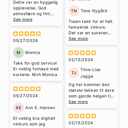
Kjersti Løken Stavrum
Dette var en hyggelig
som ikke leser
opplevelse. God
TN
Tone Nygård
bruksanvisning, Trude
atmosfære og fint
Helén Hole som fikk
utvalg med viner.
See more
Tusen takk for et helt
en 10 er på en skala
Mange gode tips til
fantastisk vinkurs.
fra 1-6 for sitt vinkurs!
eget kjøp. Særegen
Det var en suveren
Trine-Lise Jagge,
stil og god
opplevelse i en rocka
See more
05/27/2024
Dynamic People og
formidlingsevne.
innpakning. Både når
arrangør av
det gjelder din
Karriereweekend
M
Monica
kunnskap som du så
Geilo
02/13/2024
raust deler,
Takk for god service!
formidlingsevnen,
Er veldig fornøyd med
Trine-Lise
historiefortellingen,
TJ
kursene. Mvh Monica
Jagge
humoren og
stemningen. Skjønner
Og her kommer den
godt at du fikk så
største takken til dere
05/27/2024
unison god
som gjorde helgen til
tilbakemelding. Det
en suksess: Tusen
See more
skal du virkelig ta til
takk Mona Sletengen
AE
Ann E. Hansen
deg, og vi som fikk
Halvorsen som årets
Et veldig bra digitalt
oppleve dette, sier
kuleste konferansier,
02/13/2024
vinkurs som jeg
bare; Tusen Takk!
Kjersti Løken Stavrum