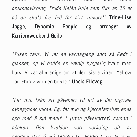
bruksanvisning, Trude Helén Hole som fikk en 10 er
på en skala fra 1-6 for sitt vinkurs!"
Trine-Lise
Jagge, Dynamic People og arrangør av
Karriereweekend Geilo
"Tusen takk. Vi var en vennegjeng som så Rødt i
glasset, og vi hadde en veldig hyggelig
kveld med
kurs. Vi var alle enige om at den siste vinen, Yellow
Tail Shiraz var den beste."
Undis Ellevog
"Far min fekk eit gåvekort til eit av dei digitale
nybegynnar-kursa. Eg, far min og kjernefamilien enda
opp med å sjå modul 1 (utan gåvekortet) saman i
påsken. Den kvelden vart verkeleg eit av
høgdepunkta å sjå tilbake til. Veldig kjekt kurs du