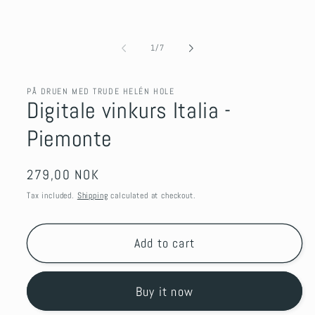
of
1
/
7
PÅ DRUEN MED TRUDE HELÉN HOLE
Digitale vinkurs Italia -
Piemonte
Regular
279,00 NOK
price
Tax included.
Shipping
calculated at checkout.
Add to cart
Buy it now