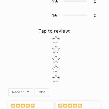
0
2
0
1
Tap to review
:
Star rating
Recent
10
så da blir det deg på
storskjerm hjemme i