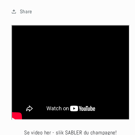
Share
Se video her - slik SABLER du champagne!