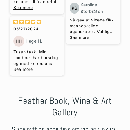
kommer til å anbefale
Tone Nygård, Head of
som ikke leser
Karoline
til andre.
See more
HR Development
bruksanvisning, Trude
KS
Storbråten
Sporveien
Helén Hole som fikk
en 10 er på en skala
Så gøy at vinene fikk
fra 1-6 for sitt vinkurs!
menneskelige
05/27/2024
Trine-Lise Jagge,
egenskaper. Veldig
Dynamic People og
lærerikt og koselig.
See more
HH
Hege H.
arrangør av
Godt utvalg av viner
Karriereweekend
og en inspirerende
Tusen takk. Min
Geilo
"somalier". Karoline
samboer har bursdag
Storbråten, NHST
og med koronaens
Media Group
begrensninger måtte
See more
jeg være litt kreativ,
Feather Book, Wine & Art
Gallery
Siste nytt og gode tips om vin og vinkurs,