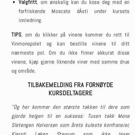
Valgfritt
, om ønskelig kan du kose deg med en
forfriskende Moscato dÀsti under kursets
innledning.
TIPS
, om du klikker på vinene kommer du rett til
Vinmonopolet og kan bestille vinene til ditt
nærmeste pol. Om du ikke finner akkurat disse
vinene, kjøp gjerne liknende viner med samme drue
og område.
TILBAKEMELDING FRA FORNØYDE
KURSDELTAGERE
"Og her kommer den største takken til dere som
gjorde helgen til en suksess: Tusen takk Mona
Sletengen Halvorsen som årets kuleste konfransier,
Kjersti Løken Stavrum som ikke leser