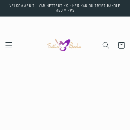
Skip to
VELKOMMEN TIL VÅR NETTBUTIKK - HER KAN DU TRYGT HANDLE
content
MED VIPPS
Cart
Skip to
product
information