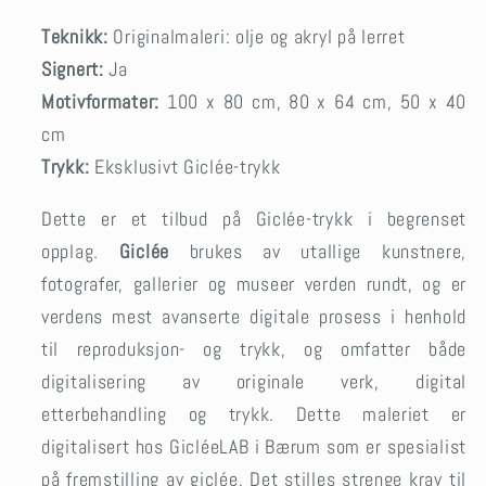
Teknikk:
Originalmaleri: olje og akryl på lerret
Signert:
Ja
Motivformater:
100 x 80 cm, 80 x 64 cm, 50 x 40
cm
Trykk:
Eksklusivt Giclée-trykk
Dette er et tilbud på Giclée-trykk i begrenset
opplag.
Giclée
brukes av utallige kunstnere,
fotografer, gallerier og museer verden rundt, og er
verdens mest avanserte digitale prosess i henhold
til reproduksjon- og trykk, og omfatter både
digitalisering av originale verk, digital
etterbehandling og trykk. Dette maleriet er
digitalisert hos GicléeLAB i Bærum som er spesialist
på fremstilling av giclée. Det stilles strenge krav til