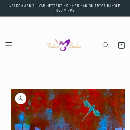
Skip to
VELKOMMEN TIL VÅR NETTBUTIKK - HER KAN DU TRYGT HANDLE
content
MED VIPPS
Cart
Skip to
product
information