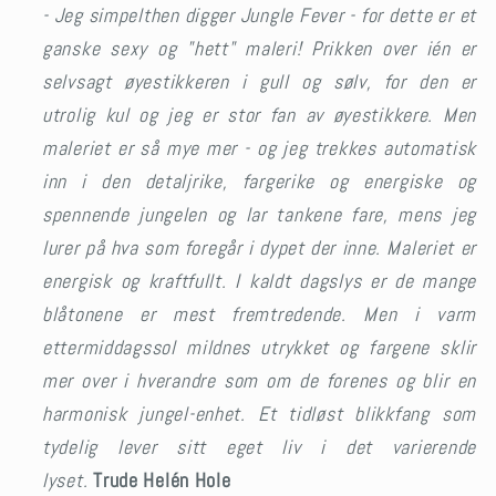
- Jeg simpelthen digger Jungle Fever - for dette er et
ganske sexy og "hett" maleri! Prikken over ién er
selvsagt øyestikkeren i gull og sølv, for den er
utrolig kul og jeg er stor fan av øyestikkere. Men
maleriet er så mye mer - og jeg trekkes automatisk
inn i den detaljrike, fargerike og energiske og
spennende jungelen og lar tankene fare, mens jeg
lurer på hva som foregår i dypet der inne. Maleriet er
energisk og kraftfullt. I kaldt dagslys er de mange
blåtonene er mest fremtredende. Men i varm
ettermiddagssol mildnes utrykket og fargene sklir
mer over i hverandre som om de forenes og blir en
harmonisk jungel-enhet. Et tidløst blikkfang
som
tydelig lever sitt eget liv
i det varierende
lyset.
Trude Helén Hole