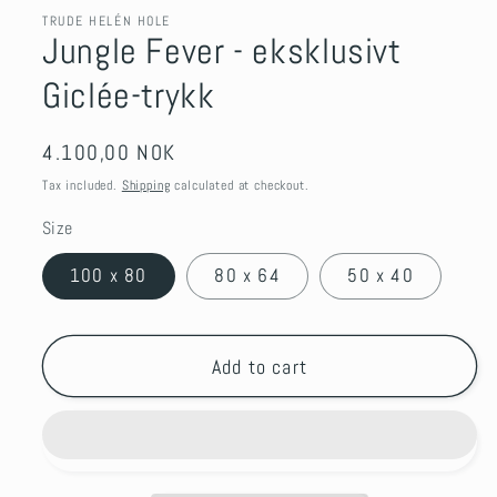
TRUDE HELÉN HOLE
Jungle Fever - eksklusivt
Giclée-trykk
Regular
4.100,00 NOK
price
Tax included.
Shipping
calculated at checkout.
Size
100 x 80
80 x 64
50 x 40
Add to cart