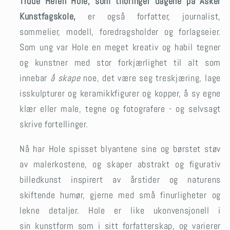
Trude Helén Hole, som tilbringer dagene på Asker
Kunstfagskole,
er også forfatter, journalist,
sommelier, modell, foredragsholder og forlagseier.
Som ung var Hole en meget kreativ og habil tegner
og kunstner med stor forkjærlighet til alt som
innebar
å skape
noe, det være seg treskjæring, lage
isskulpturer og keramikkfigurer og kopper, å sy egne
klær eller male, tegne og fotografere - og selvsagt
skrive fortellinger.
Nå har Hole spisset blyantene sine og børstet støv
av malerkostene, og skaper abstrakt og figurativ
billedkunst inspirert av årstider og naturens
skiftende humør, gjerne med små finurligheter og
lekne detaljer. Hole er like ukonvensjonell i
sin kunstform som i sitt forfatterskap, og varierer