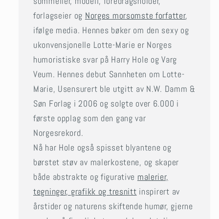
sommelier, modell, foredragsholder,
forlagseier og
Norges morsomste forfatter
,
ifølge media. Hennes bøker om den sexy og
ukonvensjonelle Lotte-Marie er Norges
humoristiske svar på Harry Hole og Varg
Veum. Hennes debut Sannheten om Lotte-
Marie, Usensurert ble utgitt av N.W. Damm &
Søn Forlag i 2006 og solgte over 6.000 i
første opplag som den gang var
Norgesrekord.
Nå har Hole også spisset blyantene og
børstet støv av malerkostene, og skaper
både abstrakte og figurative
malerier,
tegninger, grafikk og tresnitt
inspirert av
årstider og naturens skiftende humør, gjerne