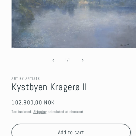
Open
media
1
of
1
/
1
in
modal
ART BY ARTISTS
Kystbyen Kragerø II
Regular
102.900,00 NOK
price
Tax included.
Shipping
calculated at checkout.
Add to cart