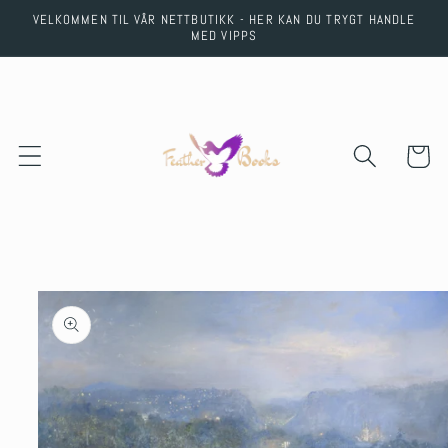
Skip to
VELKOMMEN TIL VÅR NETTBUTIKK - HER KAN DU TRYGT HANDLE
content
MED VIPPS
Cart
Skip to
product
information