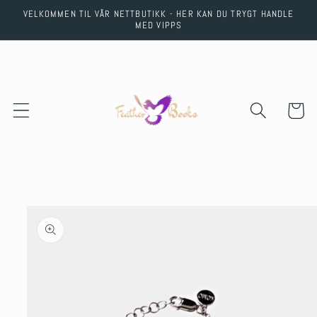
Skip to
VELKOMMEN TIL VÅR NETTBUTIKK - HER KAN DU TRYGT HANDLE
content
MED VIPPS
Cart
Skip to
product
information