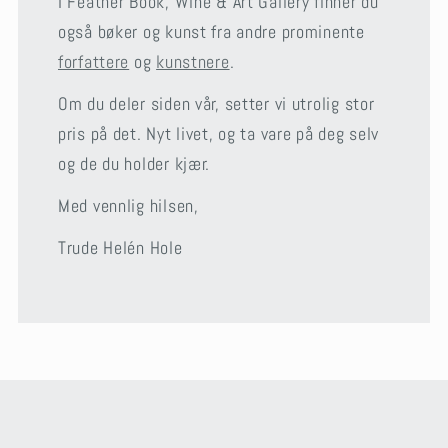
I Feather Book, Wine & Art Gallery finner du
også bøker og kunst fra andre prominente
forfattere
og
kunstnere
.
Om du deler siden vår, setter vi utrolig stor
pris på det. Nyt livet, og ta vare på deg selv
og de du holder kjær.
Med vennlig hilsen,
Trude Helén Hole