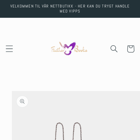
Skip to
VELKOMMEN TIL VÅR NETTBUTIKK - HER KAN DU TRYGT HANDLE
content
MED VIPPS
Cart
Skip to
product
information