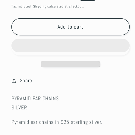
price
price
Tax included.
Shipping
calculated at checkout.
Add to cart
Share
PYRAMID EAR CHAINS
SILVER
Pyramid ear chains in 925 sterling silver.