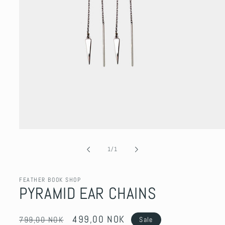
Open
media
1
of
1
/
1
in
modal
FEATHER BOOK SHOP
PYRAMID EAR CHAINS
Regular
Sale
499,00 NOK
799,00 NOK
Sale