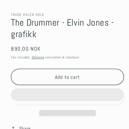
modal
TRUDE HELÉN HOLE
The Drummer - Elvin Jones -
grafikk
Regular
890,00 NOK
price
Tax included.
Shipping
calculated at checkout.
Add to cart
Share