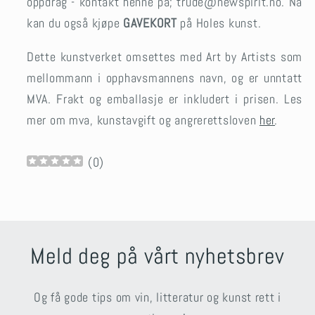
oppdrag - kontakt henne på; trude@newspirit.no.
Nå
kan du også kjøpe
GAVEKORT
på Holes kunst.
Dette kunstverket omsettes med Art by Artists som
mellommann i opphavsmannens navn, og er unntatt
MVA. Frakt og emballasje er inkludert i prisen.
Les
mer om mva, kunstavgift og angrerettsloven
her
.
(
0
)
Meld deg på vårt nyhetsbrev
Og få gode tips om vin, litteratur og kunst rett i