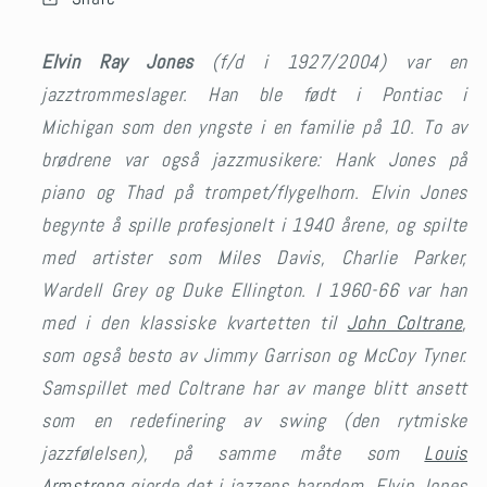
Elvin Ray Jones
(f/d i 1927/2004) var en
jazztrommeslager. Han ble født i Pontiac i
Michigan som den yngste i en familie på 10. To av
brødrene var også jazzmusikere: Hank Jones på
piano og Thad på trompet/flygelhorn.
Elvin Jones
begynte å spille profesjonelt i 1940 årene, og spilte
med artister som Miles Davis, Charlie Parker,
Wardell Grey og Duke Ellington.
I 1960-66 var han
med i den klassiske kvartetten til
John Coltrane
,
som også besto av Jimmy Garrison og McCoy Tyner.
Samspillet med Coltrane har av mange blitt ansett
som en redefinering av swing (den rytmiske
jazzfølelsen), på samme måte som
Louis
Armstrong
gjorde det i jazzens barndom. Elvin Jones