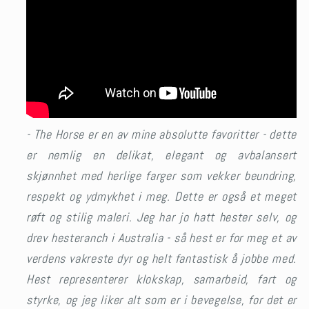
-
The Horse er en av mine absolutte
favoritter - dette
er nemlig en delikat, elegant og avbalansert
skjønnhet med herlige farger som vekker beundring,
respekt og ydmykhet i meg. Dette er også et meget
røft og stilig maleri. Jeg har jo hatt hester selv, og
drev hesteranch i Australia - så hest er for meg et av
verdens vakreste dyr og helt fantastisk å jobbe med.
Hest representerer klokskap, samarbeid, fart og
styrke, og jeg liker alt som er i bevegelse, for det er