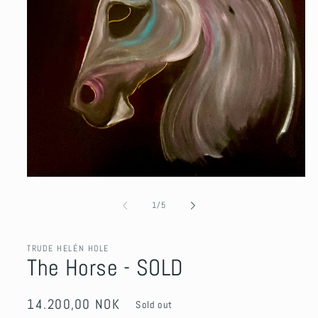
Open
media
1
of
1
/
5
in
modal
TRUDE HELÉN HOLE
The Horse - SOLD
Regular
14.200,00 NOK
Sold out