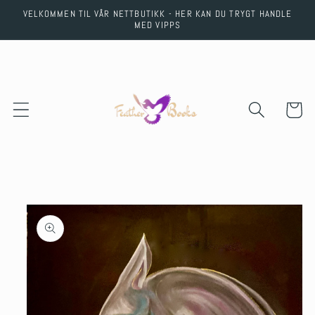
Skip to
VELKOMMEN TIL VÅR NETTBUTIKK - HER KAN DU TRYGT HANDLE
content
MED VIPPS
Cart
Skip to
product
information