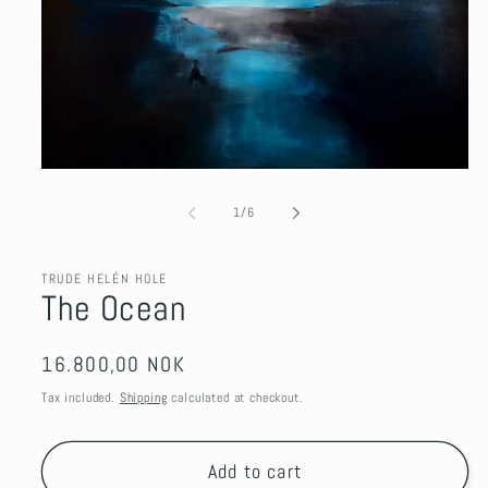
Open
media
1
of
1
/
6
in
modal
TRUDE HELÉN HOLE
The Ocean
Regular
16.800,00 NOK
price
Tax included.
Shipping
calculated at checkout.
Add to cart