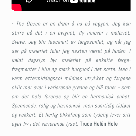
- The Ocean er en drøm å ha på veggen. Jeg kan
stirre på det i en evighet, fly innover i maleriet.
Sveve. Jeg blir fascinert av fargespillet, og når jeg
ser på maleriet føler jeg nesten været på huden. I
kaldt dagslys byr maleriet på enkelte farge-
fragmenter i lilla og mørk burgund i det sorte. Men i
varm ettermiddagssol mildnes utrykket og fargene
sklir mer over i varierende grønne og blå toner - som
om det hele forenes og blir en harmonisk enhet.
Spennende, rolig og harmonisk, men samtidig tidløst
og vakkert. Et herlig blikkfang
som tydelig lever sitt
eget liv
i det varierende lyset.
Trude Helén Hole