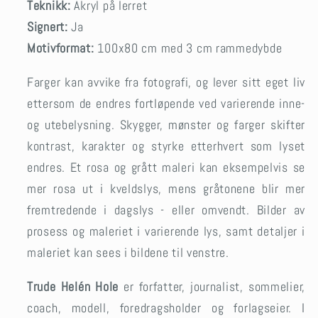
Teknikk:
Akryl på lerret
Signert:
Ja
Motivformat:
100x80 cm med 3 cm rammedybde
Farger kan avvike fra fotografi, og lever sitt eget liv
ettersom de endres fortløpende ved varierende inne-
og utebelysning. Skygger, mønster og farger skifter
kontrast, karakter og styrke etterhvert som lyset
endres. Et rosa og grått maleri kan eksempelvis se
mer rosa ut i kveldslys, mens gråtonene blir mer
fremtredende i dagslys - eller omvendt. Bilder av
prosess og maleriet i varierende lys, samt detaljer i
maleriet kan sees i bildene til venstre.
Trude Helén Hole
er forfatter, journalist, sommelier,
coach, modell, foredragsholder
og forlagseier. I