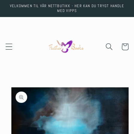
Skip to
VELKOMMEN TIL VÅR NETTBUTIKK - HER KAN DU TRYGT HANDLE
content
MED VIPPS
Cart
Skip to
product
information