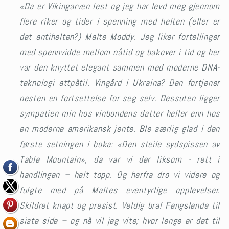
«Da er Vikingarven lest og jeg har levd meg gjennom
flere riker og tider i spenning med helten (eller er
det antihelten?) Malte Moddy. Jeg liker fortellinger
med spennvidde mellom nåtid og bakover i tid og her
var den knyttet elegant sammen med moderne DNA-
teknologi attpåtil. Vingård i Ukraina? Den fortjener
nesten en fortsettelse for seg selv. Dessuten ligger
sympatien min hos vinbondens datter heller enn hos
en moderne amerikansk jente. Ble særlig glad i den
første setningen i boka: «Den steile sydspissen av
Table Mountain», da var vi der liksom - rett i
handlingen – helt topp. Og herfra dro vi videre og
fulgte med på Maltes eventyrlige opplevelser.
Skildret knapt og presist. Veldig bra! Fengslende til
siste side – og nå vil jeg vite; hvor lenge er det til