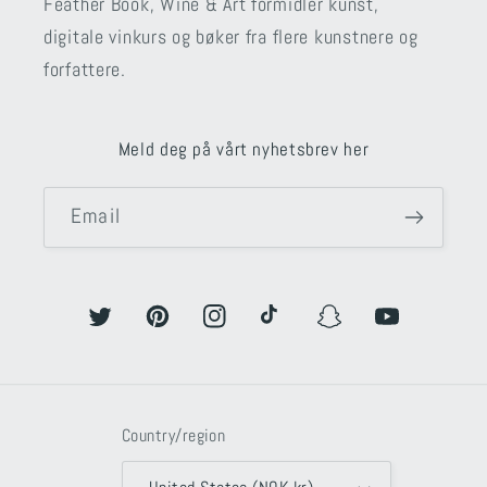
Feather Book, Wine & Art formidler kunst,
digitale vinkurs og bøker fra flere kunstnere og
forfattere.
Meld deg på vårt nyhetsbrev her
Email
Twitter
Pinterest
Instagram
TikTok
Snapchat
YouTube
Country/region