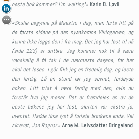
neste bok kommer? I’m waiting!»
Karin B. Løvli
«Skulle begynne på Maestro i dag, men lurte litt på
de første sidene på den nyankomne Vikingarven, og
kunne ikke legge den i fra meg. Det jeg har lest til nå
(side 123) er dritbra. Jeg kommer nok til å være
vanskelig å få tak i de nærmeste dagene, for her
skal det leses.
I går fikk jeg en fredelig dag, og leste
den ferdig. Lå en stund før jeg sovnet, fordøyde
boken.
Litt trist å være ferdig med den, hvis du
forstår hva jeg mener. Det er fremdeles en av de
beste bøkene jeg har lest, slutten var ekstra ja,
uventet. Hadde ikke lyst å forlate brødrene enda. Vel
skrevet, Jan Ragnar.»
Anne M. Leivsdatter Bringeland