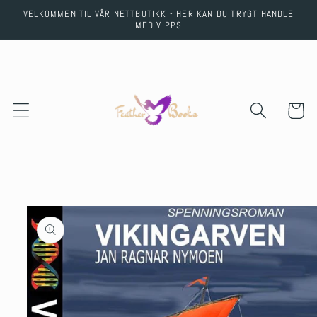
Skip to
VELKOMMEN TIL VÅR NETTBUTIKK - HER KAN DU TRYGT HANDLE
content
MED VIPPS
Cart
Skip to
product
information