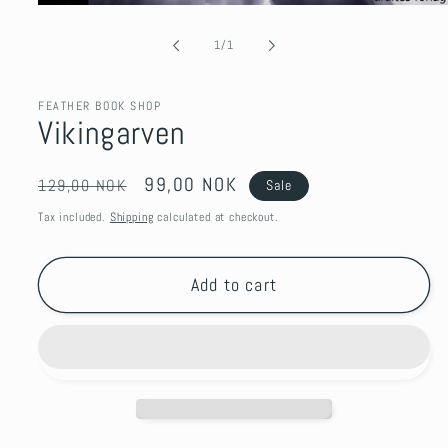
Open
media
1
of
1
/
1
in
modal
FEATHER BOOK SHOP
Vikingarven
Regular
Sale
99,00 NOK
129,00 NOK
Sale
price
price
Tax included.
Shipping
calculated at checkout.
Add to cart